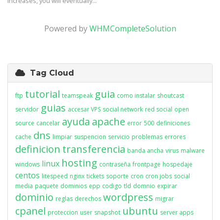
increases, you will eventually...
Powered by
WHMCompleteSolution
Tag Cloud
tutorial
guia
ftp
teamspeak
como instalar
shoutcast
guias
servidor
accesar VPS
social network
red social
open
ayuda
apache
source
cancelar
error
500
definiciones
dns
cache
limpiar
suspencion
servicio
problemas
errores
definicion
transferencia
banda ancha
virus
malware
hosting
linux
windows
contraseña
frontpage
hospedaje
centos
litespeed
nginx
tickets
soporte
cron
cron jobs
social
media
paquete
dominios
epp
codigo
tld
domnio
expirar
dominio
wordpress
reglas
derechos
migrar
cpanel
ubuntu
proteccion
user
snapshot
server apps