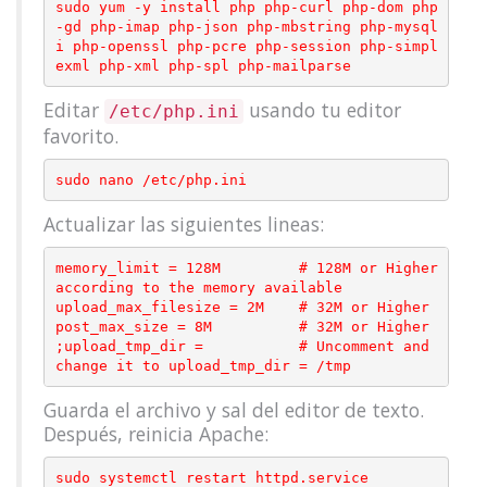
sudo yum -y install php php-curl php-dom php
-gd php-imap php-json php-mbstring php-mysql
i php-openssl php-pcre php-session php-simpl
Editar
usando tu editor
/etc/php.ini
favorito.
Actualizar las siguientes lineas:
memory_limit = 128M         # 128M or Higher 
according to the memory available

upload_max_filesize = 2M    # 32M or Higher

post_max_size = 8M          # 32M or Higher

;upload_tmp_dir =           # Uncomment and 
Guarda el archivo y sal del editor de texto.
Después, reinicia Apache: