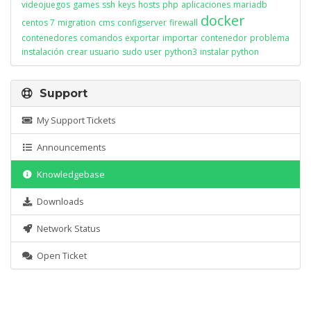
videojuegos
games
ssh
keys
hosts
php
aplicaciones
mariadb
docker
centos 7
migration
cms
configserver
firewall
contenedores
comandos
exportar
importar
contenedor
problema
instalación
crear usuario
sudo user
python3
instalar python
Support
My Support Tickets
Announcements
Knowledgebase
Downloads
Network Status
Open Ticket