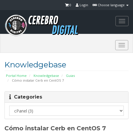
0
Login
Choose language
Togg
navi
Togg
navi
Knowledgebase
Portal Home
Knowledgebase
Guias
Cómo instalar Cerb en CentOS 7
Categories
Cómo instalar Cerb en CentOS 7