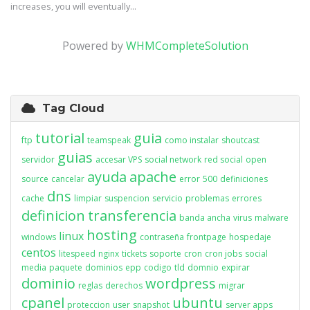
increases, you will eventually...
Powered by
WHMCompleteSolution
Tag Cloud
tutorial
guia
ftp
teamspeak
como instalar
shoutcast
guias
servidor
accesar VPS
social network
red social
open
ayuda
apache
source
cancelar
error
500
definiciones
dns
cache
limpiar
suspencion
servicio
problemas
errores
definicion
transferencia
banda ancha
virus
malware
hosting
linux
windows
contraseña
frontpage
hospedaje
centos
litespeed
nginx
tickets
soporte
cron
cron jobs
social
media
paquete
dominios
epp
codigo
tld
domnio
expirar
dominio
wordpress
reglas
derechos
migrar
cpanel
ubuntu
proteccion
user
snapshot
server apps