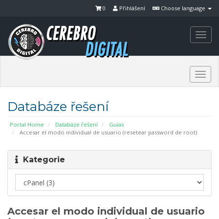
0
Přihlášení
Choose language
Togg
navi
Togg
navi
Databáze řešení
Portal Home
Databáze řešení
Guias
Accesar el modo individual de usuario (resetear password de root)
Kategorie
Accesar el modo individual de usuario