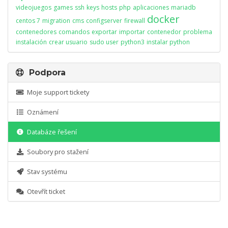
videojuegos
games
ssh
keys
hosts
php
aplicaciones
mariadb
docker
centos 7
migration
cms
configserver
firewall
contenedores
comandos
exportar
importar
contenedor
problema
instalación
crear usuario
sudo user
python3
instalar python
Podpora
Moje support tickety
Oznámení
Databáze řešení
Soubory pro stažení
Stav systému
Otevřít ticket