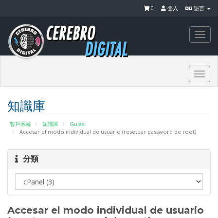
0
登入
語言
Togg
navi
Togg
navi
知識庫
客戶系統
知識庫
Guias
Accesar el modo individual de usuario (resetear password de root)
分類
Accesar el modo individual de usuario