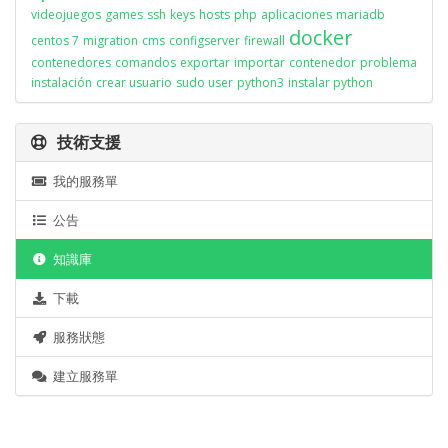
videojuegos
games
ssh
keys
hosts
php
aplicaciones
mariadb
docker
centos 7
migration
cms
configserver
firewall
contenedores
comandos
exportar
importar
contenedor
problema
instalación
crear usuario
sudo user
python3
instalar python
技術支援
我的服務單
公告
知識庫
下載
服務狀態
建立服務單