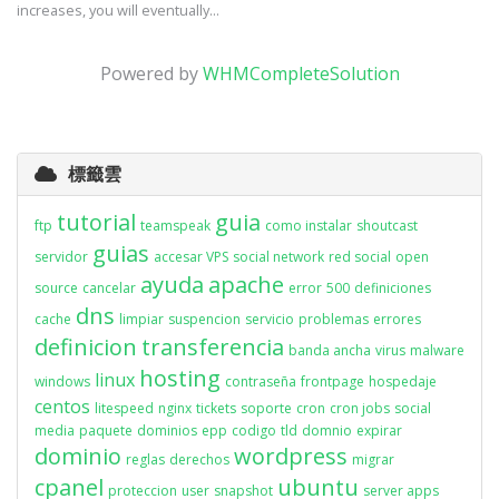
increases, you will eventually...
Powered by
WHMCompleteSolution
標籤雲
tutorial
guia
ftp
teamspeak
como instalar
shoutcast
guias
servidor
accesar VPS
social network
red social
open
ayuda
apache
source
cancelar
error
500
definiciones
dns
cache
limpiar
suspencion
servicio
problemas
errores
definicion
transferencia
banda ancha
virus
malware
hosting
linux
windows
contraseña
frontpage
hospedaje
centos
litespeed
nginx
tickets
soporte
cron
cron jobs
social
media
paquete
dominios
epp
codigo
tld
domnio
expirar
dominio
wordpress
reglas
derechos
migrar
cpanel
ubuntu
proteccion
user
snapshot
server apps