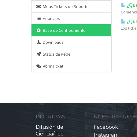
¿Qué
Meus Tickets de Suporte
Comencem
Anúncios
¿Qué
Los tick
Base de Conhecimento
Downloads
Status da Rede
Abrir Ticket
INICIATIVAS
NUESTRAS RED
Difusión de
Facebook
Ciencia/Tec
Instagram