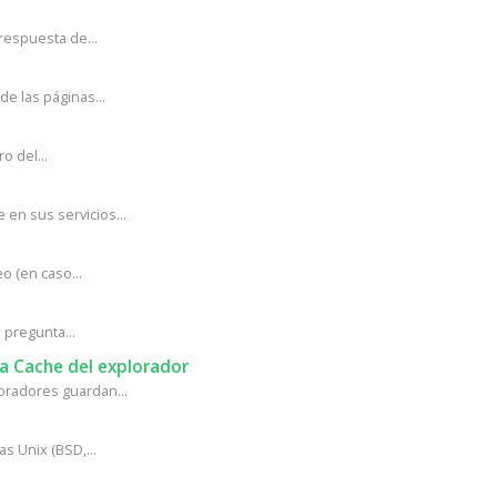
respuesta de...
e las páginas...
o del...
en sus servicios...
o (en caso...
pregunta...
ma Cache del explorador
oradores guardan...
s Unix (BSD,...