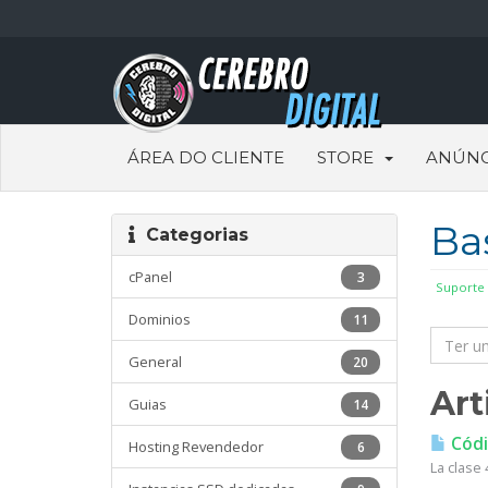
ÁREA DO CLIENTE
STORE
ANÚNC
Ba
Categorias
cPanel
3
Suporte
Dominios
11
General
20
Art
Guias
14
Códi
Hosting Revendedor
6
La clase 