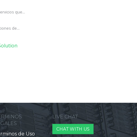
rvicios que...
iones de...
olution
ERMINOS
LIVE CHAT
EGALES
CHAT WITH US
rminos de Uso