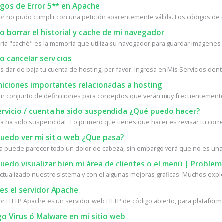
gos de Error 5** en Apache
dor no pudo cumplir con una petición aparentemente válida. Los códigos de 
borrar el historial y cache de mi navegador
ia "caché" es la memoria que utiliza su navegador para guardar imágenes d
 cancelar servicios
s dar de baja tu cuenta de hosting, por favor: Ingresa en Mis Servicios dentr
niciones importantes relacionadas a hosting
un conjunto de definiciones para conceptos que verán muy frecuentemente 
ervicio / cuenta ha sido suspendida ¿Qué puedo hacer?
ta ha sido suspendida! Lo primero que tienes que hacer es revisar tu corre
uedo ver mi sitio web ¿Que pasa?
a puede parecer todo un dolor de cabeza, sin embargo verá que no es una 
edo visualizar bien mi área de clientes o el menú | Proble
tualizado nuestro sistema y con el algunas mejoras graficas. Muchos expl
es el servidor Apache
dor HTTP Apache es un servidor web HTTP de código abierto, para plataforma
o Virus ó Malware en mi sitio web