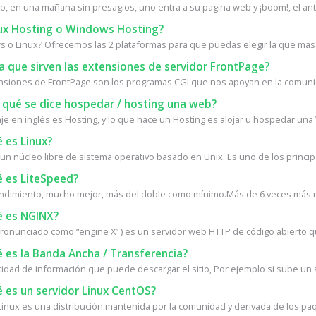
, en una mañana sin presagios, uno entra a su pagina web y ¡boom!, el antiv
ux Hosting o Windows Hosting?
 o Linux? Ofrecemos las 2 plataformas para que puedas elegir la que mas 
 que sirven las extensiones de servidor FrontPage?
nsiones de FrontPage son los programas CGI que nos apoyan en la comunica
 qué se dice hospedar / hosting una web?
e en inglés es Hosting, y lo que hace un Hosting es alojar u hospedar una W
 es Linux?
 un núcleo libre de sistema operativo basado en Unix. Es uno de los princip
 es LiteSpeed?
ndimiento, mucho mejor, más del doble como mínimo.Más de 6 veces más rá
 es NGINX?
ronunciado como “engine X” ) es un servidor web HTTP de código abierto q
 es la Banda Ancha / Transferencia?
tidad de información que puede descargar el sitio, Por ejemplo si sube un a
 es un servidor Linux CentOS?
inux es una distribución mantenida por la comunidad y derivada de los paq