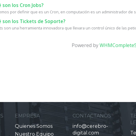
 son los Cron Jobs?
os por definir que es un Cron, en computación es un administrador de se
 son los Tickets de Soporte?
ets son una herramienta innovadora que llevara un control único de las petic
Powered by
WHMCompleteS
ES
EMPRESA
CONTACTANOS
T
L
Quienes Somos
info@cerebro-
digital.com
Te
Nuestro Equipo