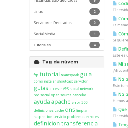
Instancias SSD dedicadas
9
Códi
El servi
Linux
2
Cómo 
Servidores Dedicados
0
La memor
Cómo
Social Media
1
Si quiere
Tutoriales
4
Defi
Este es 
Tag da núvem
Mi s
¡Mi cuen
tutorial
guia
ftp
teamspeak
No p
como instalar
shoutcast
servidor
Este tem
guias
accesar VPS
social network
No pu
red social
open source
cancelar
ayuda
apache
Hemos ac
error
500
dns
Qué 
definiciones
cache
limpiar
El servi
suspencion
servicio
problemas
errores
definicion
transferencia
Teng