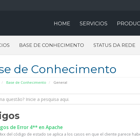
HOME
SERVICIOS
PRODUC
IOS
BASE DE CONHECIMENTO
STATUS DA REDE
se de Conhecimento
Base de Conhecimento
General
igos
gos de Error 4** en Apache
4xx del código de estado se aplica a los casos en que el cliente parece habe