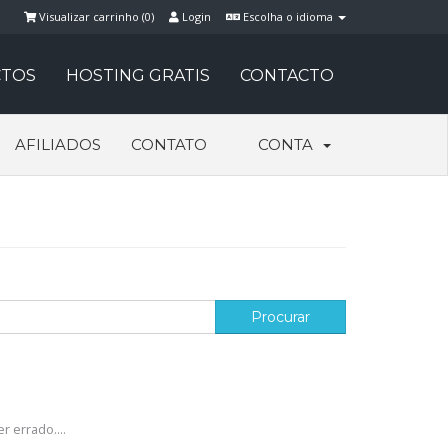
Visualizar carrinho (
0
)
Login
Escolha o idioma
TOS
HOSTING GRATIS
CONTACTO
AFILIADOS
CONTATO
CONTA
r errado....