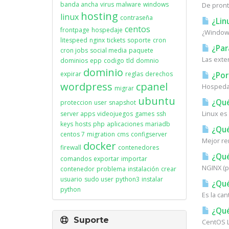
banda ancha
virus
malware
windows
De pronto
hosting
linux
contraseña
¿Lin
centos
frontpage
hospedaje
¿Windows
litespeed
nginx
tickets
soporte
cron
¿Para
cron jobs
social media
paquete
Las exte
dominios
epp
codigo
tld
domnio
dominio
expirar
reglas
derechos
¿Por
wordpress
cpanel
Hospedaj
migrar
ubuntu
¿Qué
proteccion
user
snapshot
Linux es
server apps
videojuegos
games
ssh
keys
hosts
php
aplicaciones
mariadb
¿Qué
centos 7
migration
cms
configserver
Mejor re
docker
firewall
contenedores
¿Qué
comandos
exportar
importar
NGINX (p
contenedor
problema
instalación
crear
usuario
sudo user
python3
instalar
¿Qué
python
Es la can
¿Qué
Suporte
CentOS L