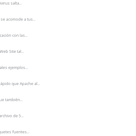
irus salta...
se acomode a tus...
ción con las...
eb Site tal...
ales ejemplos...
pido que Apache al...
ue también...
rchivo de 5...
uetes fuentes...