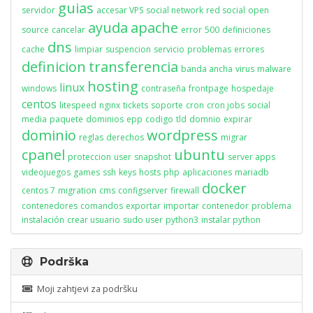
guias
servidor
accesar VPS
social network
red social
open
ayuda
apache
source
cancelar
error
500
definiciones
dns
cache
limpiar
suspencion
servicio
problemas
errores
definicion
transferencia
banda ancha
virus
malware
hosting
linux
windows
contraseña
frontpage
hospedaje
centos
litespeed
nginx
tickets
soporte
cron
cron jobs
social
media
paquete
dominios
epp
codigo
tld
domnio
expirar
dominio
wordpress
reglas
derechos
migrar
cpanel
ubuntu
proteccion
user
snapshot
server apps
videojuegos
games
ssh
keys
hosts
php
aplicaciones
mariadb
docker
centos 7
migration
cms
configserver
firewall
contenedores
comandos
exportar
importar
contenedor
problema
instalación
crear usuario
sudo user
python3
instalar python
Podrška
Moji zahtjevi za podršku