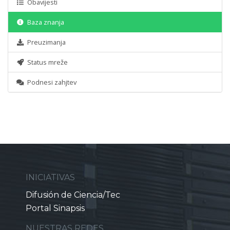
Obavijesti
Baza znanja
Preuzimanja
Status mreže
Podnesi zahjtev
INICIATIVAS
Difusión de Ciencia/Tec
Portal Sinapsis
NUESTRAS REDES