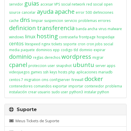
guias
servidor
accesar VPS
social network
red social
open
ayuda
apache
source
cancelar
error
500
definiciones
dns
cache
limpiar
suspencion
servicio
problemas
errores
definicion
transferencia
banda ancha
virus
malware
hosting
linux
windows
contraseña
frontpage
hospedaje
centos
litespeed
nginx
tickets
soporte
cron
cron jobs
social
media
paquete
dominios
epp
codigo
tld
domnio
expirar
dominio
wordpress
reglas
derechos
migrar
cpanel
ubuntu
proteccion
user
snapshot
server apps
videojuegos
games
ssh
keys
hosts
php
aplicaciones
mariadb
docker
centos 7
migration
cms
configserver
firewall
contenedores
comandos
exportar
importar
contenedor
problema
instalación
crear usuario
sudo user
python3
instalar python
Suporte
Meus Tickets de Suporte