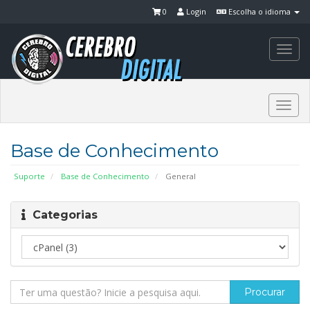
0
Login
Escolha o idioma
Togg
navi
Togg
navi
Base de Conhecimento
Suporte
Base de Conhecimento
General
Categorias