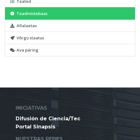
Teated
Teadmistebaas
Allalaetav
Võrgu staatus
Ava päring
INICIATIVAS
Difusión de Ciencia/Tec
Portal Sinapsis
NUESTRAS REDES