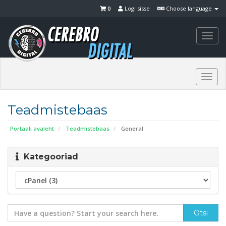
0
Logi sisse
Choose language
Togg
navi
Togg
navi
Teadmistebaas
Portaali avaleht
Teadmistebaas
General
Kategooriad