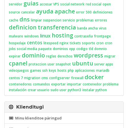
guias
servidor
accesar VPS
social network
red social
open
ayuda
apache
source
cancelar
error
500
definiciones
dns
cache
limpiar
suspencion
servicio
problemas
errores
definicion
transferencia
banda ancha
virus
hosting
linux
malware
windows
contraseña
frontpage
centos
hospedaje
litespeed
nginx
tickets
soporte
cron
cron
jobs
social media
paquete
dominios
epp
codigo
tld
domnio
dominio
wordpress
expirar
reglas
derechos
migrar
cpanel
ubuntu
proteccion
user
snapshot
server apps
videojuegos
games
ssh
keys
hosts
php
aplicaciones
mariadb
docker
centos 7
migration
cms
configserver
firewall
contenedores
comandos
exportar
importar
contenedor
problema
instalación
crear usuario
sudo user
python3
instalar python
Klienditugi
Minu klienditoe päringud