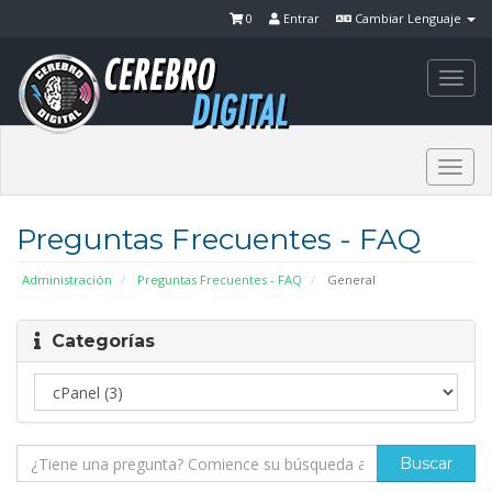
0
Entrar
Cambiar Lenguaje
Togg
navi
Togg
navi
Preguntas Frecuentes - FAQ
Administración
Preguntas Frecuentes - FAQ
General
Categorías