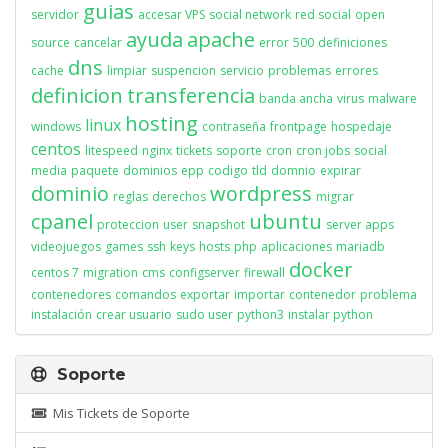
guias
servidor
accesar VPS
social network
red social
open
ayuda
apache
source
cancelar
error
500
definiciones
dns
cache
limpiar
suspencion
servicio
problemas
errores
definicion
transferencia
banda ancha
virus
malware
hosting
linux
windows
contraseña
frontpage
hospedaje
centos
litespeed
nginx
tickets
soporte
cron
cron jobs
social
media
paquete
dominios
epp
codigo
tld
domnio
expirar
dominio
wordpress
reglas
derechos
migrar
cpanel
ubuntu
proteccion
user
snapshot
server apps
videojuegos
games
ssh
keys
hosts
php
aplicaciones
mariadb
docker
centos 7
migration
cms
configserver
firewall
contenedores
comandos
exportar
importar
contenedor
problema
instalación
crear usuario
sudo user
python3
instalar python
Soporte
Mis Tickets de Soporte