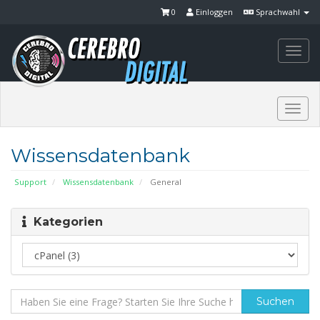
0
Einloggen
Sprachwahl
Togg
navi
Togg
navi
Wissensdatenbank
Support
Wissensdatenbank
General
Kategorien