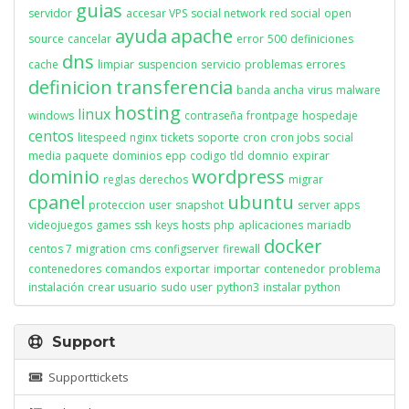
guias
servidor
accesar VPS
social network
red social
open
ayuda
apache
source
cancelar
error
500
definiciones
dns
cache
limpiar
suspencion
servicio
problemas
errores
definicion
transferencia
banda ancha
virus
malware
hosting
linux
windows
contraseña
frontpage
hospedaje
centos
litespeed
nginx
tickets
soporte
cron
cron jobs
social
media
paquete
dominios
epp
codigo
tld
domnio
expirar
dominio
wordpress
reglas
derechos
migrar
cpanel
ubuntu
proteccion
user
snapshot
server apps
videojuegos
games
ssh
keys
hosts
php
aplicaciones
mariadb
docker
centos 7
migration
cms
configserver
firewall
contenedores
comandos
exportar
importar
contenedor
problema
instalación
crear usuario
sudo user
python3
instalar python
Support
Supporttickets