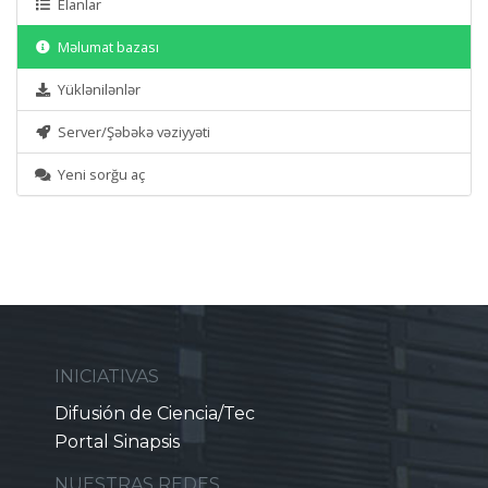
Elanlar
Məlumat bazası
Yüklənilənlər
Server/Şəbəkə vəziyyəti
Yeni sorğu aç
INICIATIVAS
Difusión de Ciencia/Tec
Portal Sinapsis
NUESTRAS REDES