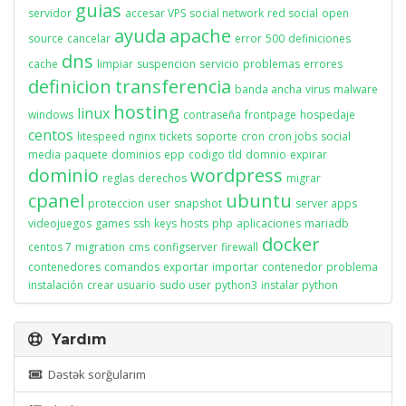
guias
servidor
accesar VPS
social network
red social
open
ayuda
apache
source
cancelar
error
500
definiciones
dns
cache
limpiar
suspencion
servicio
problemas
errores
definicion
transferencia
banda ancha
virus
malware
hosting
linux
windows
contraseña
frontpage
hospedaje
centos
litespeed
nginx
tickets
soporte
cron
cron jobs
social
media
paquete
dominios
epp
codigo
tld
domnio
expirar
dominio
wordpress
reglas
derechos
migrar
cpanel
ubuntu
proteccion
user
snapshot
server apps
videojuegos
games
ssh
keys
hosts
php
aplicaciones
mariadb
docker
centos 7
migration
cms
configserver
firewall
contenedores
comandos
exportar
importar
contenedor
problema
instalación
crear usuario
sudo user
python3
instalar python
Yardım
Dəstək sorğularım