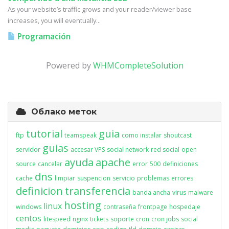
As your website’s traffic grows and your reader/viewer base
increases, you will eventually...
Programación
Powered by
WHMCompleteSolution
Облако меток
tutorial
guia
ftp
teamspeak
como instalar
shoutcast
guias
servidor
accesar VPS
social network
red social
open
ayuda
apache
source
cancelar
error
500
definiciones
dns
cache
limpiar
suspencion
servicio
problemas
errores
definicion
transferencia
banda ancha
virus
malware
hosting
linux
windows
contraseña
frontpage
hospedaje
centos
litespeed
nginx
tickets
soporte
cron
cron jobs
social