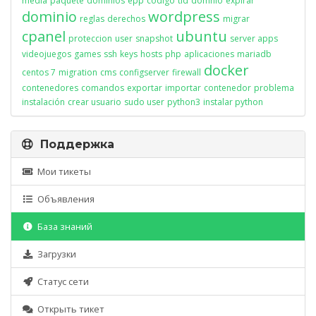
media
paquete
dominios
epp
codigo
tld
domnio
expirar
dominio
wordpress
reglas
derechos
migrar
cpanel
ubuntu
proteccion
user
snapshot
server apps
videojuegos
games
ssh
keys
hosts
php
aplicaciones
mariadb
docker
centos 7
migration
cms
configserver
firewall
contenedores
comandos
exportar
importar
contenedor
problema
instalación
crear usuario
sudo user
python3
instalar python
Поддержка
Мои тикеты
Объявления
База знаний
Загрузки
Статус сети
Открыть тикет