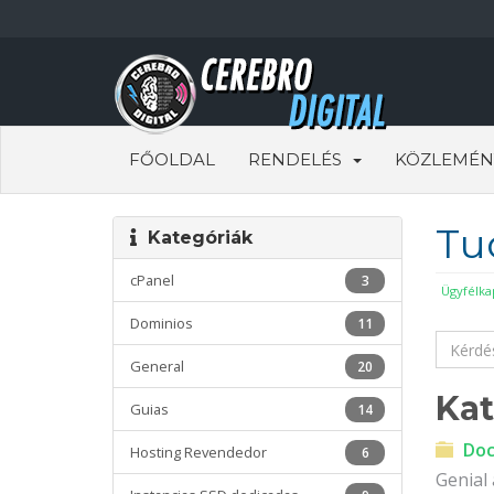
FŐOLDAL
RENDELÉS
KÖZLEMÉN
Tu
Kategóriák
cPanel
3
Ügyfélka
Dominios
11
General
20
Kat
Guias
14
Doc
Hosting Revendedor
6
Genial 