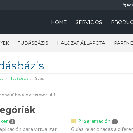
Kos
HOME
SERVICIOS
PRODUC
YEK
TUDÁSBÁZIS
HÁLÓZAT ÁLLAPOTA
PARTNE
dásbázis
pu
Tudásbázis
Guias
egóriák
ker
Programación
3
1
aplicación para virtualizar
Guías relacionadas a difere