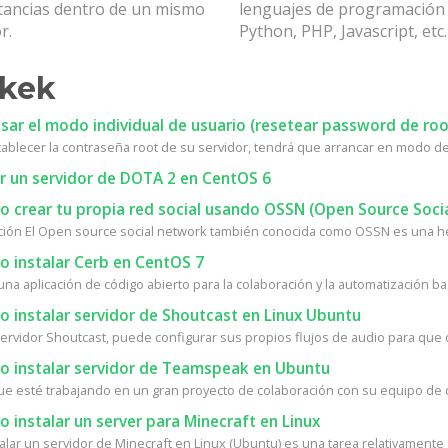
stancias dentro de un mismo
lenguajes de programació
r.
Python, PHP, Javascript, etc.
kkek
ar el modo individual de usuario (resetear password de roo
tablecer la contraseña root de su servidor, tendrá que arrancar en modo de 
r un servidor de DOTA 2 en CentOS 6
 crear tu propia red social usando OSSN (Open Source Soci
ción El Open source social network también conocida como OSSN es una he
 instalar Cerb en CentOS 7
na aplicación de código abierto para la colaboración y la automatización bas
 instalar servidor de Shoutcast en Linux Ubuntu
ervidor Shoutcast, puede configurar sus propios flujos de audio para que ot
 instalar servidor de Teamspeak en Ubuntu
ue esté trabajando en un gran proyecto de colaboración con su equipo de de
instalar un server para Minecraft en Linux
alar un servidor de Minecraft en Linux (Ubuntu) es una tarea relativamente fá