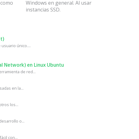
n como
Windows en general. Al usar
instancias SSD.
t)
usuario único....
al Network) en Linux Ubuntu
rramienta de red...
adas en la...
ros los...
sarrollo o...
cil con...