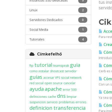
Instancias SSD dedicadas
9
tus in
servido
Linux
2
Servidores Dedicados
Ci
0
Social Media
1
Acces
Para res
Tutoriales
4
Crea
Cómo
Címkefelhő
Introduc
tutorial
guia
Cómo
ftp
teamspeak
Cerb es u
como instalar
shoutcast
servidor
guias
accesar VPS
social network
Cómo
red social
open source
cancelar
Con un s
ayuda
apache
error
500
Cómo
dns
definiciones
cache
limpiar
Ya sea q
suspencion
servicio
problemas
errores
Cómo 
definicion
transferencia
Para inst