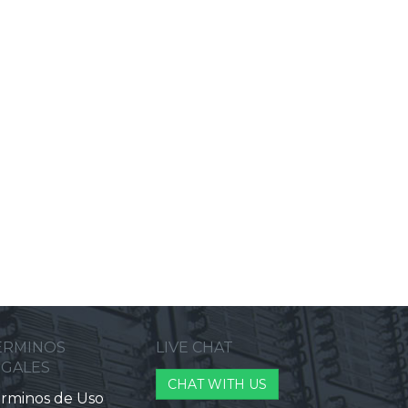
ERMINOS
LIVE CHAT
EGALES
CHAT WITH US
rminos de Uso