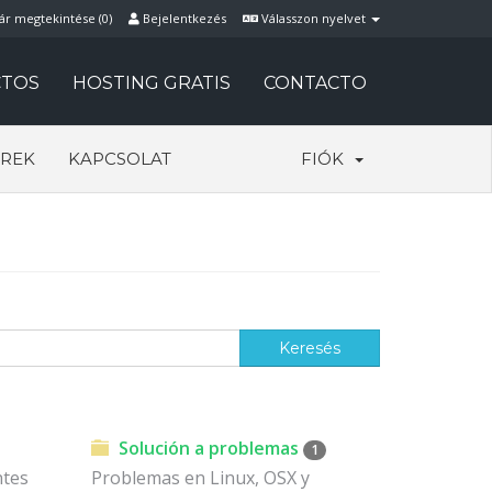
ár megtekintése (
0
)
Bejelentkezés
Válasszon nyelvet
TOS
HOSTING GRATIS
CONTACTO
REK
KAPCSOLAT
FIÓK
Solución a problemas
1
ntes
Problemas en Linux, OSX y