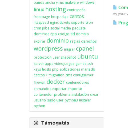
banda ancha
virus
malware
windows
Cómo
hosting
linux
contraseña
As your w
centos
frontpage
hospedaje
Prog
litespeed
nginx
tickets
soporte
cron
cron jobs
social media
paquete
dominios
epp
codigo
tld
domnio
dominio
expirar
reglas
derechos
wordpress
cpanel
migrar
ubuntu
proteccion
user
snapshot
server apps
videojuegos
games
ssh
keys
hosts
php
aplicaciones
mariadb
centos 7
migration
cms
configserver
docker
firewall
contenedores
comandos
exportar
importar
contenedor
problema
instalación
crear
usuario
sudo user
python3
instalar
python
Támogatás