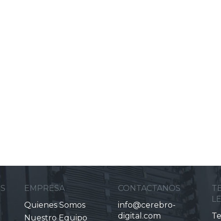
ES
EMPRESA
CONTACTANOS
T
L
Quienes Somos
info@cerebro-
digital.com
Te
Nuestro Equipo