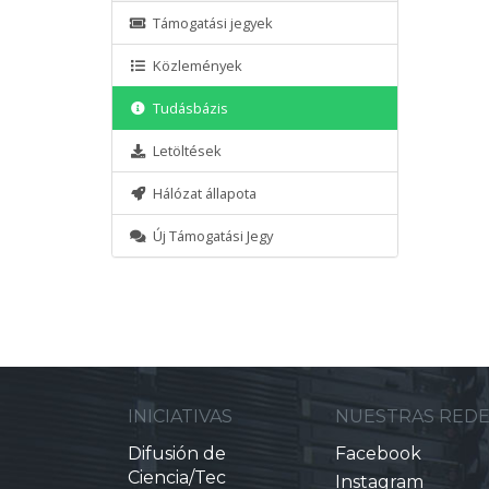
Támogatási jegyek
Közlemények
Tudásbázis
Letöltések
Hálózat állapota
Új Támogatási Jegy
INICIATIVAS
NUESTRAS RED
Difusión de
Facebook
Ciencia/Tec
Instagram