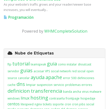
As your website’s traffic grows and your reader/viewer base
increases, you will eventually...
Programación
Powered by
WHMCompleteSolution
Nube de Etiquetas
tutorial
guia
ftp
teamspeak
como instalar
shoutcast
guias
servidor
accesar VPS
social network
red social
open
ayuda
apache
source
cancelar
error
500
definiciones
dns
cache
limpiar
suspencion
servicio
problemas
errores
definicion
transferencia
banda ancha
virus
malware
hosting
linux
windows
contraseña
frontpage
hospedaje
centos
litespeed
nginx
tickets
soporte
cron
cron jobs
social