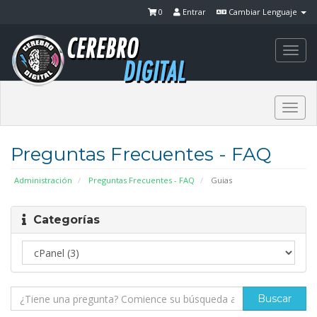
0
Entrar
Cambiar Lenguaje
Togg
navi
Togg
navi
Preguntas Frecuentes - FAQ
Administración
Preguntas Frecuentes - FAQ
Guias
Categorías