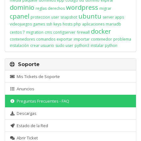
media
paquete
dominios
epp
codigo
tld
domnio
expirar
dominio
wordpress
reglas
derechos
migrar
cpanel
ubuntu
proteccion
user
snapshot
server apps
videojuegos
games
ssh
keys
hosts
php
aplicaciones
mariadb
docker
centos 7
migration
cms
configserver
firewall
contenedores
comandos
exportar
importar
contenedor
problema
instalación
crear usuario
sudo user
python3
instalar python
Soporte
Mis Tickets de Soporte
Anuncios
Preguntas Frecuentes - FAQ
Descargas
Estado de la Red
Abrir Ticket