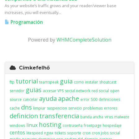
As your website’s traffic grows and your reader/viewer base
increases, you will eventually...
Programación
Powered by
WHMCompleteSolution
Címkefelhő
tutorial
guia
ftp
teamspeak
como instalar
shoutcast
guias
servidor
accesar VPS
social network
red social
open
ayuda
apache
source
cancelar
error
500
definiciones
dns
cache
limpiar
suspencion
servicio
problemas
errores
definicion
transferencia
banda ancha
virus
malware
hosting
linux
windows
contraseña
frontpage
hospedaje
centos
litespeed
nginx
tickets
soporte
cron
cron jobs
social