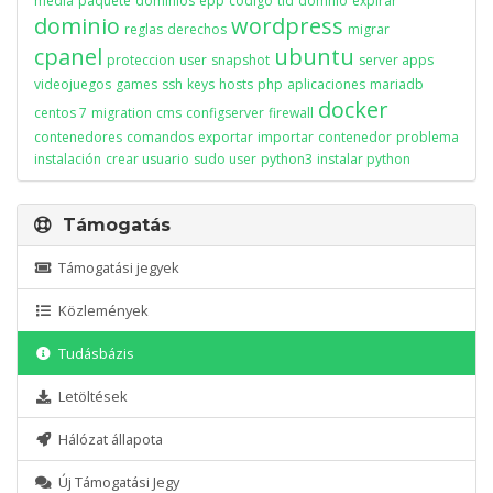
media
paquete
dominios
epp
codigo
tld
domnio
expirar
dominio
wordpress
reglas
derechos
migrar
cpanel
ubuntu
proteccion
user
snapshot
server apps
videojuegos
games
ssh
keys
hosts
php
aplicaciones
mariadb
docker
centos 7
migration
cms
configserver
firewall
contenedores
comandos
exportar
importar
contenedor
problema
instalación
crear usuario
sudo user
python3
instalar python
Támogatás
Támogatási jegyek
Közlemények
Tudásbázis
Letöltések
Hálózat állapota
Új Támogatási Jegy