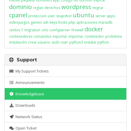
media
paquete
dominios
epp
codigo
tld
domnio
expirar
dominio
wordpress
reglas
derechos
migrar
cpanel
ubuntu
proteccion
user
snapshot
server apps
videojuegos
games
ssh
keys
hosts
php
aplicaciones
mariadb
docker
centos 7
migration
cms
configserver
firewall
contenedores
comandos
exportar
importar
contenedor
problema
instalación
crear usuario
sudo user
python3
instalar python
Support
My Support Tickets
Announcements
Knowledgebase
Downloads
Network Status
Open Ticket