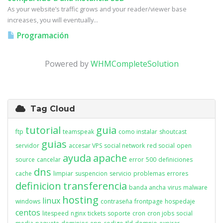
As your website’s traffic grows and your reader/viewer base
increases, you will eventually...
Programación
Powered by
WHMCompleteSolution
Tag Cloud
tutorial
guia
ftp
teamspeak
como instalar
shoutcast
guias
servidor
accesar VPS
social network
red social
open
ayuda
apache
source
cancelar
error
500
definiciones
dns
cache
limpiar
suspencion
servicio
problemas
errores
definicion
transferencia
banda ancha
virus
malware
hosting
linux
windows
contraseña
frontpage
hospedaje
centos
litespeed
nginx
tickets
soporte
cron
cron jobs
social