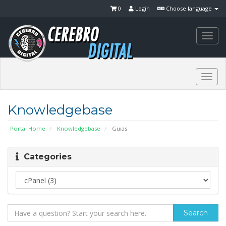
0
Login
Choose language
Togg
navi
Togg
navi
Knowledgebase
Portal Home
Knowledgebase
Guias
Categories