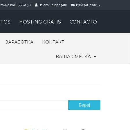
вачка кошничка (
0
)
Најава на профил
Избери јазик
TOS
HOSTING GRATIS
CONTACTO
ЗАРАБОТКА
КОНТАКТ
ВАША СМЕТКА