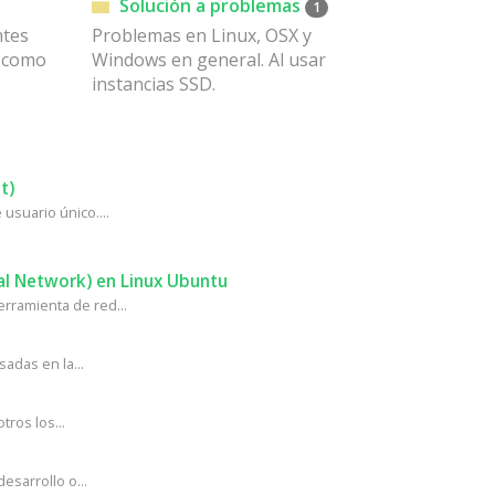
Solución a problemas
1
ntes
Problemas en Linux, OSX y
n como
Windows en general. Al usar
instancias SSD.
t)
usuario único....
al Network) en Linux Ubuntu
rramienta de red...
adas en la...
ros los...
sarrollo o...