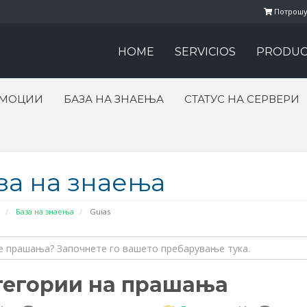
Потрошу
HOME
SERVICIOS
PRODUC
ОМОЦИИ
БАЗА НА ЗНАЕЊА
СТАТУС НА СЕРВЕРИ
за на знаења
База на знаења
Guias
тегории на прашања