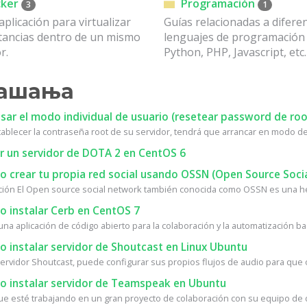
ker
Programación
3
1
aplicación para virtualizar
Guías relacionadas a difere
stancias dentro de un mismo
lenguajes de programació
r.
Python, PHP, Javascript, etc.
ашања
ar el modo individual de usuario (resetear password de roo
tablecer la contraseña root de su servidor, tendrá que arrancar en modo de 
r un servidor de DOTA 2 en CentOS 6
 crear tu propia red social usando OSSN (Open Source Soci
ción El Open source social network también conocida como OSSN es una he
 instalar Cerb en CentOS 7
na aplicación de código abierto para la colaboración y la automatización bas
 instalar servidor de Shoutcast en Linux Ubuntu
ervidor Shoutcast, puede configurar sus propios flujos de audio para que ot
 instalar servidor de Teamspeak en Ubuntu
ue esté trabajando en un gran proyecto de colaboración con su equipo de de