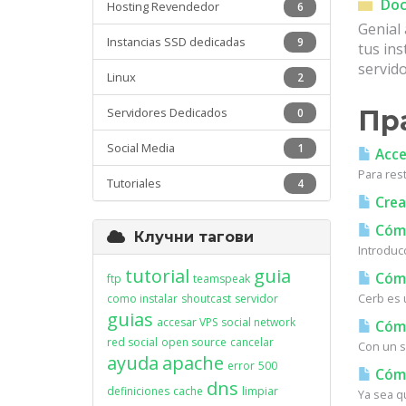
Doc
Hosting Revendedor
6
Genial 
Instancias SSD dedicadas
9
tus in
servido
Linux
2
Servidores Dedicados
Пр
0
Social Media
1
Acces
Para res
Tutoriales
4
Crea
Cómo
Клучни тагови
Introduc
tutorial
guia
Cómo
ftp
teamspeak
Cerb es u
como instalar
shoutcast
servidor
guias
accesar VPS
social network
Cómo
red social
open source
cancelar
Con un s
ayuda
apache
error
500
Cómo
dns
definiciones
cache
limpiar
Ya sea q