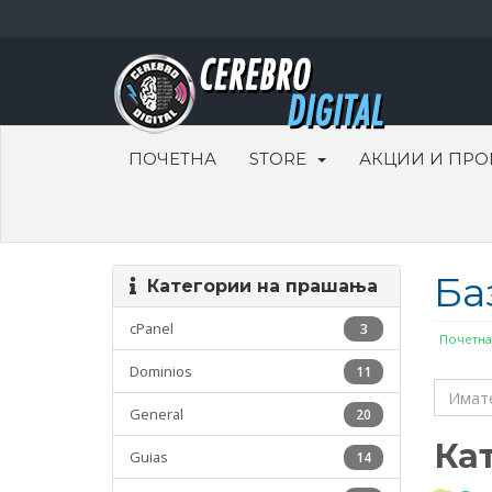
ПОЧЕТНА
STORE
АКЦИИ И ПР
Ба
Категории на прашања
cPanel
3
Почетна
Dominios
11
General
20
Ка
Guias
14