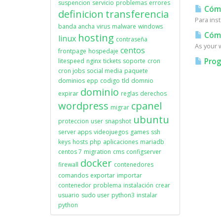
suspencion
servicio
problemas
errores
Cómo 
definicion
transferencia
Para inst
banda ancha
virus
malware
windows
Cómo
hosting
linux
contraseña
As your w
centos
frontpage
hospedaje
Prog
litespeed
nginx
tickets
soporte
cron
cron jobs
social media
paquete
dominios
epp
codigo
tld
domnio
dominio
expirar
reglas
derechos
wordpress
cpanel
migrar
ubuntu
proteccion
user
snapshot
server apps
videojuegos
games
ssh
keys
hosts
php
aplicaciones
mariadb
centos 7
migration
cms
configserver
docker
firewall
contenedores
comandos
exportar
importar
contenedor
problema
instalación
crear
usuario
sudo user
python3
instalar
python