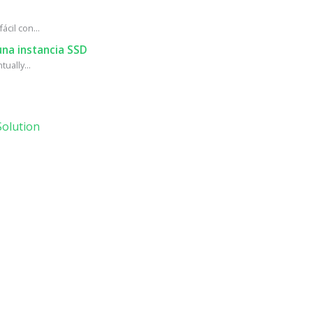
cil con...
na instancia SSD
ually...
olution