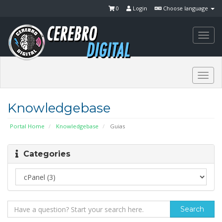
0
Login
Choose language
Togg
navi
Togg
navi
Knowledgebase
Portal Home
Knowledgebase
Guias
Categories