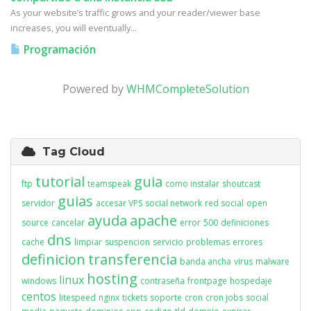
As your website’s traffic grows and your reader/viewer base
increases, you will eventually...
Programación
Powered by
WHMCompleteSolution
Tag Cloud
tutorial
guia
ftp
teamspeak
como instalar
shoutcast
guias
servidor
accesar VPS
social network
red social
open
ayuda
apache
source
cancelar
error
500
definiciones
dns
cache
limpiar
suspencion
servicio
problemas
errores
definicion
transferencia
banda ancha
virus
malware
hosting
linux
windows
contraseña
frontpage
hospedaje
centos
litespeed
nginx
tickets
soporte
cron
cron jobs
social