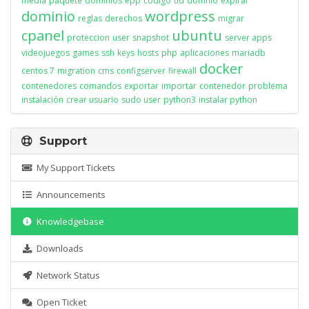
media
paquete
dominios
epp
codigo
tld
domnio
expirar
dominio
wordpress
reglas
derechos
migrar
cpanel
ubuntu
proteccion
user
snapshot
server apps
videojuegos
games
ssh
keys
hosts
php
aplicaciones
mariadb
docker
centos 7
migration
cms
configserver
firewall
contenedores
comandos
exportar
importar
contenedor
problema
instalación
crear usuario
sudo user
python3
instalar python
Support
My Support Tickets
Announcements
Knowledgebase
Downloads
Network Status
Open Ticket