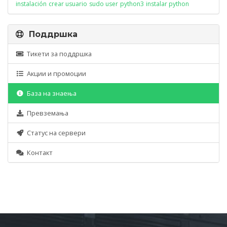
instalación
crear usuario
sudo user
python3
instalar python
Поддршка
Тикети за поддршка
Акции и промоции
База на знаења
Превземања
Статус на сервери
Контакт