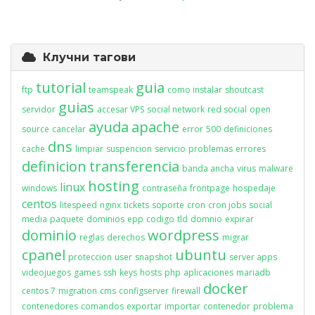
Клучни тагови
tutorial
guia
ftp
teamspeak
como instalar
shoutcast
guias
servidor
accesar VPS
social network
red social
open
ayuda
apache
source
cancelar
error
500
definiciones
dns
cache
limpiar
suspencion
servicio
problemas
errores
definicion
transferencia
banda ancha
virus
malware
hosting
linux
windows
contraseña
frontpage
hospedaje
centos
litespeed
nginx
tickets
soporte
cron
cron jobs
social
media
paquete
dominios
epp
codigo
tld
domnio
expirar
dominio
wordpress
reglas
derechos
migrar
cpanel
ubuntu
proteccion
user
snapshot
server apps
videojuegos
games
ssh
keys
hosts
php
aplicaciones
mariadb
docker
centos 7
migration
cms
configserver
firewall
contenedores
comandos
exportar
importar
contenedor
problema