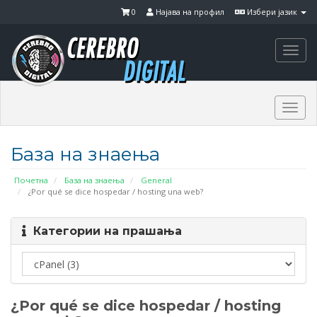
0
Најава на профил
Избери јазик
Togg
navi
Togg
navi
База на знаења
Почетна
База на знаења
General
¿Por qué se dice hospedar / hosting una web?
Категории на прашања
¿Por qué se dice hospedar / hosting