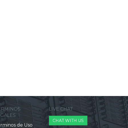
ERMINOS
LIVE CHAT
EGALES
CHAT WITH US
rminos de Uso