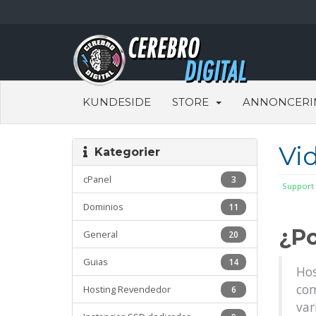
KUNDESIDE
STORE
ANNONCERI
Vi
Kategorier
cPanel
3
Support
Dominios
11
¿Po
General
20
Guias
14
Hos
com
Hosting Revendedor
6
var