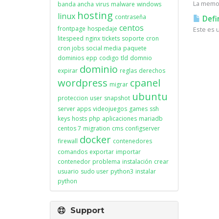
La memor
banda ancha
virus
malware
windows
hosting
linux
contraseña
Defi
centos
frontpage
hospedaje
Este es 
litespeed
nginx
tickets
soporte
cron
cron jobs
social media
paquete
dominios
epp
codigo
tld
domnio
dominio
expirar
reglas
derechos
wordpress
cpanel
migrar
ubuntu
proteccion
user
snapshot
server apps
videojuegos
games
ssh
keys
hosts
php
aplicaciones
mariadb
centos 7
migration
cms
configserver
docker
firewall
contenedores
comandos
exportar
importar
contenedor
problema
instalación
crear
usuario
sudo user
python3
instalar
python
Support