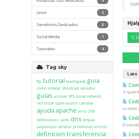
Instancias SSD dedicadas
9
con
Linux
2
Hjal
Servidores Dedicados
0
Social Media
1
J
Tutoriales
4
Tag sky
Læs 
tutorial
guia
ftp
teamspeak
Cómo
como instalar
shoutcast
servidor
Si quiere
guias
accesar VPS
social network
Códi
red social
open source
cancelar
La clase 
ayuda
apache
error
500
dns
Códi
definiciones
cache
limpiar
El servi
suspencion
servicio
problemas
errores
definicion
transferencia
Cómo 