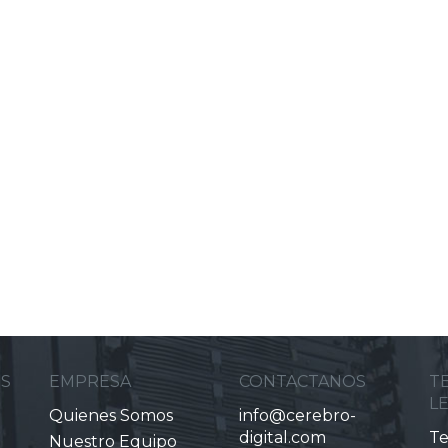
ES
EMPRESA
CONTACTANOS
T
L
Quienes Somos
info@cerebro-
digital.com
Te
Nuestro Equipo