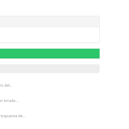
o del...
r errado....
respuesta de...