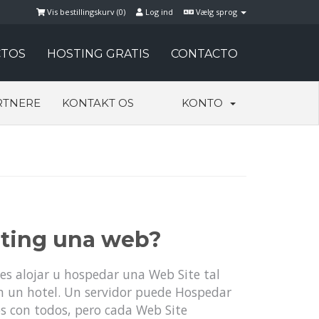
Vis bestillingskurv (
0
)
Log ind
Vælg sprog
TOS
HOSTING GRATIS
CONTACTO
RTNERE
KONTAKT OS
KONTO
sting una web?
es alojar u hospedar una Web Site tal
 un hotel. Un servidor puede Hospedar
os con todos, pero cada Web Site