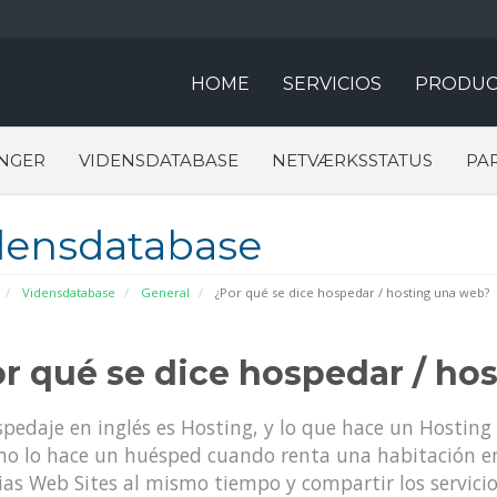
HOME
SERVICIOS
PRODUC
NGER
VIDENSDATABASE
NETVÆRKSSTATUS
PA
densdatabase
Vidensdatabase
General
¿Por qué se dice hospedar / hosting una web?
r qué se dice hospedar / ho
pedaje en inglés es Hosting, y lo que hace un Hosting 
o lo hace un huésped cuando renta una habitación en
ias Web Sites al mismo tiempo y compartir los servici