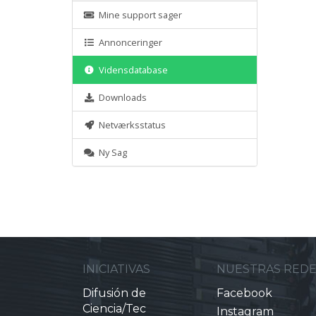
Mine support sager
Annonceringer
Vidensdatabase
Downloads
Netværksstatus
Ny Sag
INICIATIVAS
NUESTRAS RED
Difusión de
Facebook
Ciencia/Tec
Instagram