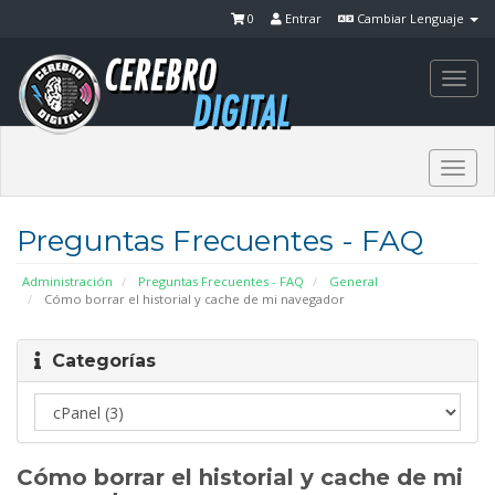
0
Entrar
Cambiar Lenguaje
Togg
navi
Togg
navi
Preguntas Frecuentes - FAQ
Administración
Preguntas Frecuentes - FAQ
General
Cómo borrar el historial y cache de mi navegador
Categorías
Cómo borrar el historial y cache de mi