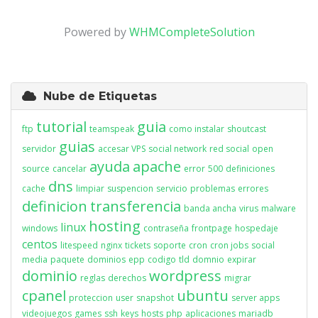
Powered by
WHMCompleteSolution
Nube de Etiquetas
tutorial
guia
ftp
teamspeak
como instalar
shoutcast
guias
servidor
accesar VPS
social network
red social
open
ayuda
apache
source
cancelar
error
500
definiciones
dns
cache
limpiar
suspencion
servicio
problemas
errores
definicion
transferencia
banda ancha
virus
malware
hosting
linux
windows
contraseña
frontpage
hospedaje
centos
litespeed
nginx
tickets
soporte
cron
cron jobs
social
media
paquete
dominios
epp
codigo
tld
domnio
expirar
dominio
wordpress
reglas
derechos
migrar
cpanel
ubuntu
proteccion
user
snapshot
server apps
videojuegos
games
ssh
keys
hosts
php
aplicaciones
mariadb