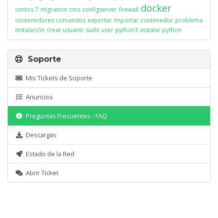
docker
centos 7
migration
cms
configserver
firewall
contenedores
comandos
exportar
importar
contenedor
problema
instalación
crear usuario
sudo user
python3
instalar python
Soporte
Mis Tickets de Soporte
Anuncios
Preguntas Frecuentes - FAQ
Descargas
Estado de la Red
Abrir Ticket