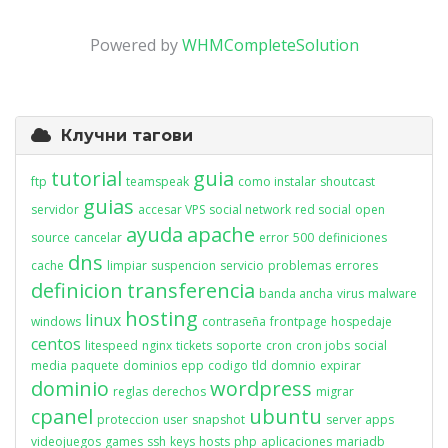
Powered by
WHMCompleteSolution
Клучни тагови
tutorial
guia
ftp
teamspeak
como instalar
shoutcast
guias
servidor
accesar VPS
social network
red social
open
ayuda
apache
source
cancelar
error
500
definiciones
dns
cache
limpiar
suspencion
servicio
problemas
errores
definicion
transferencia
banda ancha
virus
malware
hosting
linux
windows
contraseña
frontpage
hospedaje
centos
litespeed
nginx
tickets
soporte
cron
cron jobs
social
media
paquete
dominios
epp
codigo
tld
domnio
expirar
dominio
wordpress
reglas
derechos
migrar
cpanel
ubuntu
proteccion
user
snapshot
server apps
videojuegos
games
ssh
keys
hosts
php
aplicaciones
mariadb