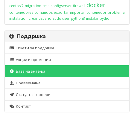
docker
centos 7
migration
cms
configserver
firewall
contenedores
comandos
exportar
importar
contenedor
problema
instalación
crear usuario
sudo user
python3
instalar python
Поддршка
Тикети за поддршка
Акции и промоции
База на знаења
Превземања
Статус на сервери
Контакт