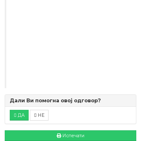
Дали Ви помогна овој одговор?
ДА
НЕ
Испечати