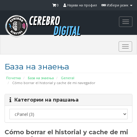
0
Најава на профил
Избери јазик
Togg
navi
Togg
navi
База на знаења
Почетна
База на знаења
General
Cómo borrar el historial y cache de mi navegador
Категории на прашања
Cómo borrar el historial y cache de mi