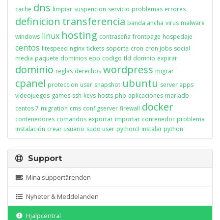
dns
cache
limpiar
suspencion
servicio
problemas
errores
definicion
transferencia
banda ancha
virus
malware
hosting
linux
windows
contraseña
frontpage
hospedaje
centos
litespeed
nginx
tickets
soporte
cron
cron jobs
social
media
paquete
dominios
epp
codigo
tld
domnio
expirar
dominio
wordpress
reglas
derechos
migrar
cpanel
ubuntu
proteccion
user
snapshot
server apps
videojuegos
games
ssh
keys
hosts
php
aplicaciones
mariadb
docker
centos 7
migration
cms
configserver
firewall
contenedores
comandos
exportar
importar
contenedor
problema
instalación
crear usuario
sudo user
python3
instalar python
Support
Mina supportärenden
Nyheter & Meddelanden
Hjälpcentral