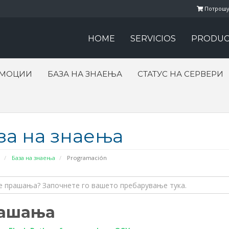
Потрошу
HOME
SERVICIOS
PRODUC
ОМОЦИИ
БАЗА НА ЗНАЕЊА
СТАТУС НА СЕРВЕРИ
за на знаења
База на знаења
Programación
ашања