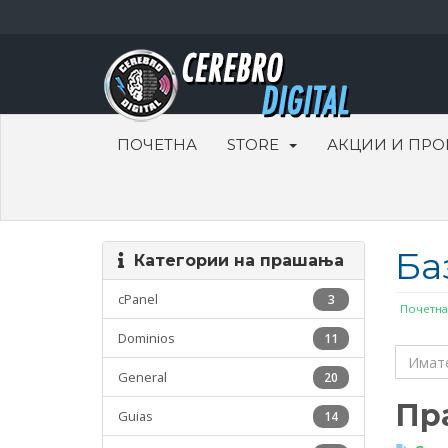
ПОЧЕТНА
STORE
АКЦИИ И ПР
Ба
Категории на прашања
cPanel
3
Почетна
Dominios
11
General
20
Пр
Guias
14