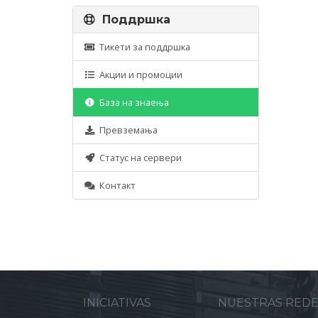
Поддршка
Тикети за поддршка
Акции и промоции
База на знаења
Превземања
Статус на сервери
Контакт
INICIATIVAS
NUESTRAS RED