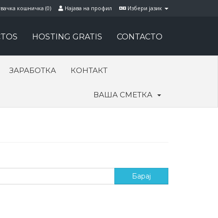
вачка кошничка (
0
)
Најава на профил
Избери јазик
TOS
HOSTING GRATIS
CONTACTO
ЗАРАБОТКА
КОНТАКТ
ВАША СМЕТКА