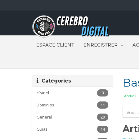
ESPACE CLIENT
ENREGISTRER
AC
Ba
Catégories
cPanel
3
Accueil
Dominios
11
General
20
Art
Guias
14