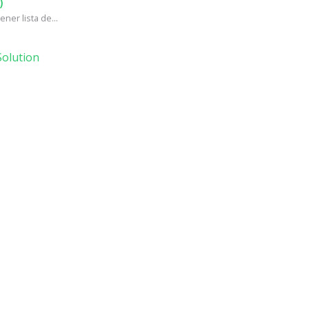
)
ner lista de...
olution