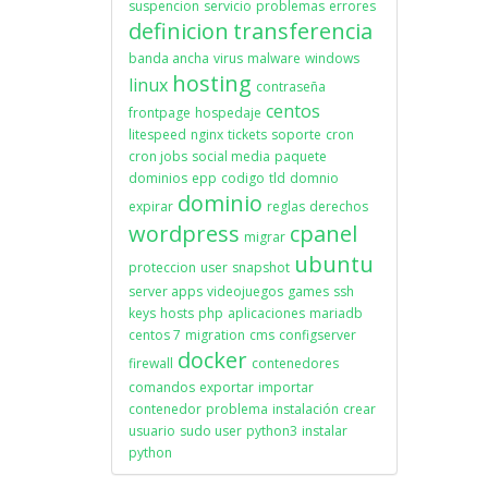
suspencion
servicio
problemas
errores
definicion
transferencia
banda ancha
virus
malware
windows
hosting
linux
contraseña
centos
frontpage
hospedaje
litespeed
nginx
tickets
soporte
cron
cron jobs
social media
paquete
dominios
epp
codigo
tld
domnio
dominio
expirar
reglas
derechos
wordpress
cpanel
migrar
ubuntu
proteccion
user
snapshot
server apps
videojuegos
games
ssh
keys
hosts
php
aplicaciones
mariadb
centos 7
migration
cms
configserver
docker
firewall
contenedores
comandos
exportar
importar
contenedor
problema
instalación
crear
usuario
sudo user
python3
instalar
python