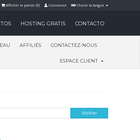
Afficher le panier (
0
)
Connexion
Choisir la langue
TOS
HOSTING GRATIS
CONTACTO
SEAU
AFFILIÉS
CONTACTEZ-NOUS
ESPACE CLIENT