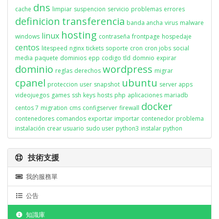
dns
cache
limpiar
suspencion
servicio
problemas
errores
definicion
transferencia
banda ancha
virus
malware
hosting
linux
windows
contraseña
frontpage
hospedaje
centos
litespeed
nginx
tickets
soporte
cron
cron jobs
social
media
paquete
dominios
epp
codigo
tld
domnio
expirar
dominio
wordpress
reglas
derechos
migrar
cpanel
ubuntu
proteccion
user
snapshot
server apps
videojuegos
games
ssh
keys
hosts
php
aplicaciones
mariadb
docker
centos 7
migration
cms
configserver
firewall
contenedores
comandos
exportar
importar
contenedor
problema
instalación
crear usuario
sudo user
python3
instalar python
技術支援
我的服務單
公告
知識庫