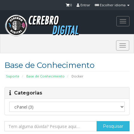
0
Entrar
Escolher idioma
Togg
navi
Togg
navi
Base de Conhecimento
Suporte
Base de Conhecimento
Docker
Categorias