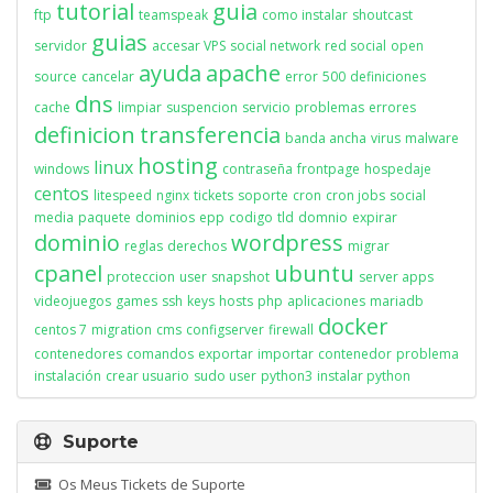
tutorial
guia
ftp
teamspeak
como instalar
shoutcast
guias
servidor
accesar VPS
social network
red social
open
ayuda
apache
source
cancelar
error
500
definiciones
dns
cache
limpiar
suspencion
servicio
problemas
errores
definicion
transferencia
banda ancha
virus
malware
hosting
linux
windows
contraseña
frontpage
hospedaje
centos
litespeed
nginx
tickets
soporte
cron
cron jobs
social
media
paquete
dominios
epp
codigo
tld
domnio
expirar
dominio
wordpress
reglas
derechos
migrar
cpanel
ubuntu
proteccion
user
snapshot
server apps
videojuegos
games
ssh
keys
hosts
php
aplicaciones
mariadb
docker
centos 7
migration
cms
configserver
firewall
contenedores
comandos
exportar
importar
contenedor
problema
instalación
crear usuario
sudo user
python3
instalar python
Suporte
Os Meus Tickets de Suporte