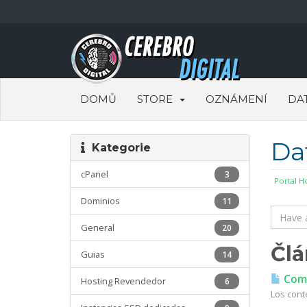
DOMŮ
STORE
OZNÁMENÍ
DA
Da
Kategorie
cPanel
3
Portal 
Dominios
11
General
20
Člá
Guias
14
Coma
Hosting Revendedor
6
Los cont