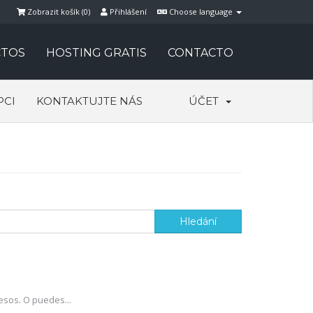
Zobrazit košík (
0
)
Přihlášení
Choose language
TOS
HOSTING GRATIS
CONTACTO
PCI
KONTAKTUJTE NÁS
ÚČET
esos. O puedes...