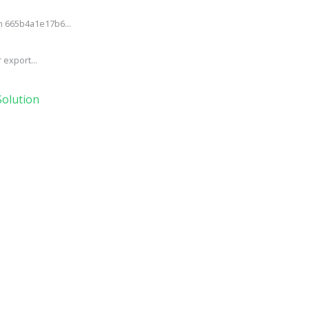
h 665b4a1e17b6...
export...
olution