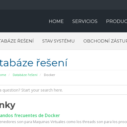
HOME
SERVICIOS
PRODUC
TABÁZE ŘEŠENÍ
STAV SYSTÉMU
OBCHODNÍ ZÁSTU
tabáze řešení
Home
Databáze řešení
Docker
nky
ndos frecuentes de Docker
enedores son para Maquinas Virtuales como los threads son para los proc