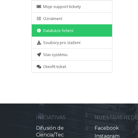
Moje support tickety
Oznámení
Databáze řešení
Soubory pro stažení
Stav systému
Otevřít ticket
INICIATIVAS
NUESTRAS RED
Difusión de
Facebook
Ciencia/Tec
Instagram