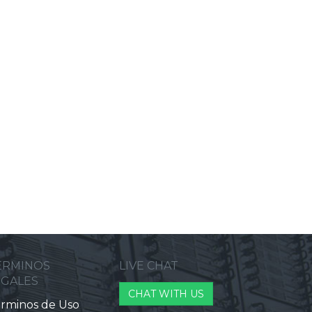
ERMINOS
LIVE CHAT
EGALES
CHAT WITH US
rminos de Uso