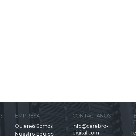
ES
EMPRESA
CONTACTANOS
T
L
Quienes Somos
info@cerebro-
digital.com
Te
Nuestro Equipo