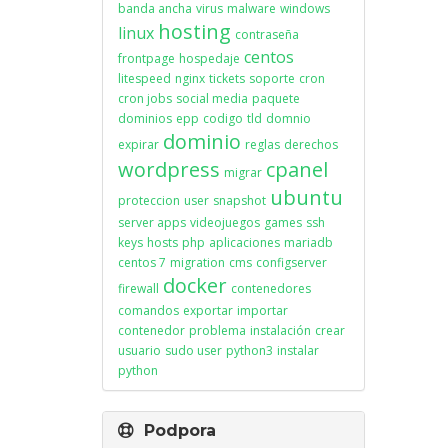
banda ancha
virus
malware
windows
hosting
linux
contraseña
centos
frontpage
hospedaje
litespeed
nginx
tickets
soporte
cron
cron jobs
social media
paquete
dominios
epp
codigo
tld
domnio
dominio
expirar
reglas
derechos
wordpress
cpanel
migrar
ubuntu
proteccion
user
snapshot
server apps
videojuegos
games
ssh
keys
hosts
php
aplicaciones
mariadb
centos 7
migration
cms
configserver
docker
firewall
contenedores
comandos
exportar
importar
contenedor
problema
instalación
crear
usuario
sudo user
python3
instalar
python
Podpora