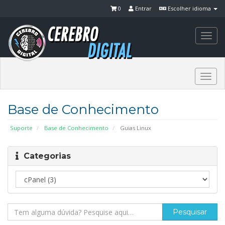
0
Entrar
Escolher idioma
Togg
navi
Togg
navi
Base de Conhecimento
Suporte
Base de Conhecimento
Guias Linux
Categorias