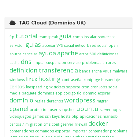
TAG Cloud (Domínios UK)
tutorial
guia
ftp
teamspeak
como instalar
shoutcast
guias
servidor
accesar VPS
social network
red social
open
ayuda
apache
source
cancelar
error
500
definiciones
dns
cache
limpiar
suspencion
servicio
problemas
errores
definicion
transferencia
banda ancha
virus
malware
hosting
linux
windows
contraseña
frontpage
hospedaje
centos
litespeed
nginx
tickets
soporte
cron
cron jobs
social
media
paquete
dominios
epp
codigo
tld
domnio
expirar
dominio
wordpress
reglas
derechos
migrar
cpanel
ubuntu
proteccion
user
snapshot
server apps
videojuegos
games
ssh
keys
hosts
php
aplicaciones
mariadb
docker
centos 7
migration
cms
configserver
firewall
contenedores
comandos
exportar
importar
contenedor
problema