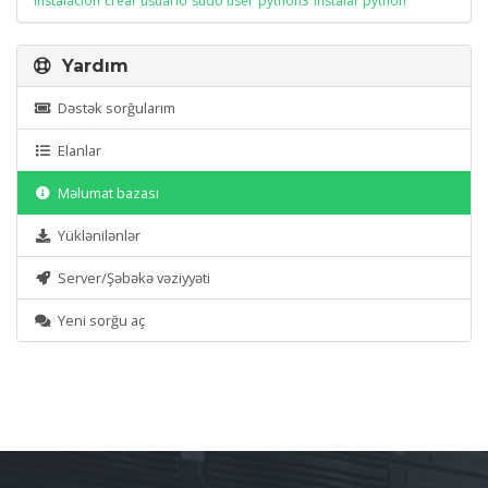
instalación
crear usuario
sudo user
python3
instalar python
Yardım
Dəstək sorğularım
Elanlar
Məlumat bazası
Yüklənilənlər
Server/Şəbəkə vəziyyəti
Yeni sorğu aç