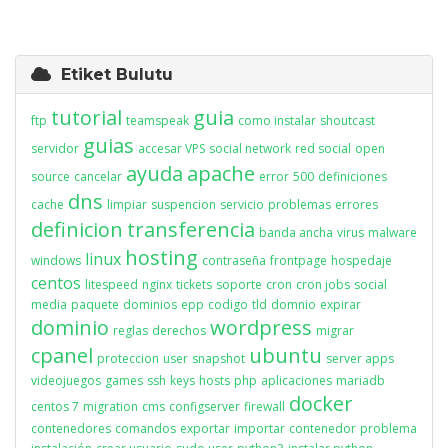
Etiket Bulutu
tutorial
guia
ftp
teamspeak
como instalar
shoutcast
guias
servidor
accesar VPS
social network
red social
open
ayuda
apache
source
cancelar
error
500
definiciones
dns
cache
limpiar
suspencion
servicio
problemas
errores
definicion
transferencia
banda ancha
virus
malware
hosting
linux
windows
contraseña
frontpage
hospedaje
centos
litespeed
nginx
tickets
soporte
cron
cron jobs
social
media
paquete
dominios
epp
codigo
tld
domnio
expirar
dominio
wordpress
reglas
derechos
migrar
cpanel
ubuntu
proteccion
user
snapshot
server apps
videojuegos
games
ssh
keys
hosts
php
aplicaciones
mariadb
docker
centos 7
migration
cms
configserver
firewall
contenedores
comandos
exportar
importar
contenedor
problema