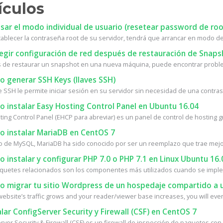
ículos
ar el modo individual de usuario (resetear password de roo
tablecer la contraseña root de su servidor, tendrá que arrancar en modo de 
egir configuración de red después de restauración de Snaps
de restaurar un snapshot en una nueva máquina, puede encontrar proble
 generar SSH Keys (llaves SSH)
e SSH le permite iniciar sesión en su servidor sin necesidad de una contrase
 instalar Easy Hosting Control Panel en Ubuntu 16.04
ing Control Panel (EHCP para abreviar) es un panel de control de hosting gra
 instalar MariaDB en CentOS 7
o de MySQL, MariaDB ha sido conocido por ser un reemplazo que trae mejor
instalar y configurar PHP 7.0 o PHP 7.1 en Linux Ubuntu 16.
quetes relacionados son los componentes más utilizados cuando se implem
 migrar tu sitio Wordpress de un hospedaje compartido a u
ebsite’s traffic grows and your reader/viewer base increases, you will event
lar ConfigServer Security y Firewall (CSF) en CentOS 7
ver Security & Firewall (CSF) es un firewall de inspección de paquetes con 