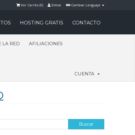
Ver Carrito (
0
)
Entrar
Cambiar Lenguaje
TOS
HOSTING GRATIS
CONTACTO
 LA RED
AFILIACIONES
CUENTA
Q