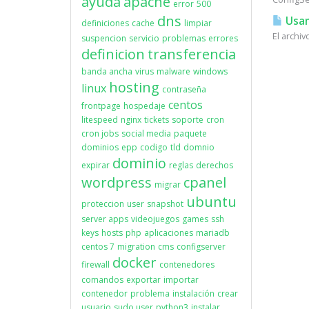
ayuda
apache
error
500
dns
Usan
definiciones
cache
limpiar
El archi
suspencion
servicio
problemas
errores
definicion
transferencia
banda ancha
virus
malware
windows
hosting
linux
contraseña
centos
frontpage
hospedaje
litespeed
nginx
tickets
soporte
cron
cron jobs
social media
paquete
dominios
epp
codigo
tld
domnio
dominio
expirar
reglas
derechos
wordpress
cpanel
migrar
ubuntu
proteccion
user
snapshot
server apps
videojuegos
games
ssh
keys
hosts
php
aplicaciones
mariadb
centos 7
migration
cms
configserver
docker
firewall
contenedores
comandos
exportar
importar
contenedor
problema
instalación
crear
usuario
sudo user
python3
instalar