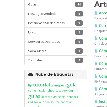
Art
Guias
14
Acces
Hosting Revendedor
6
Para res
Instancias SSD dedicadas
9
Corr
Después 
Linux
2
Cómo
Servidores Dedicados
0
Una clav
Cómo
Social Media
1
Easy Host
Tutoriales
4
Cómo
Bifurcad
Nube de Etiquetas
Cómo 
PHP y pa
tutorial
guia
ftp
teamspeak
Cómo
como instalar
shoutcast
servidor
As your w
guias
accesar VPS
social network
Insta
red social
open source
cancelar
ConfigSer