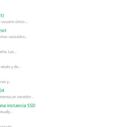
t)
usuario único....
hot
mas causados...
ña. Las...
tuito y de...
as y...
04
enta un servidor...
na instancia SSD
ually...
estado...