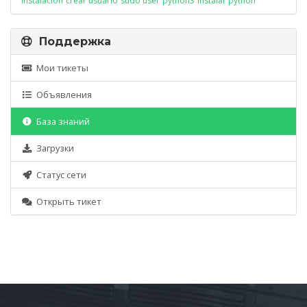
instalación
crear usuario
sudo user
python3
instalar python
Поддержка
Мои тикеты
Объявления
База знаний
Загрузки
Статус сети
Открыть тикет