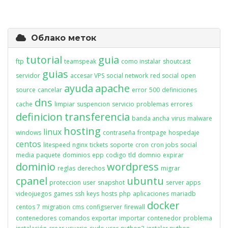
Облако меток
tutorial
guia
ftp
teamspeak
como instalar
shoutcast
guias
servidor
accesar VPS
social network
red social
open
ayuda
apache
source
cancelar
error
500
definiciones
dns
cache
limpiar
suspencion
servicio
problemas
errores
definicion
transferencia
banda ancha
virus
malware
hosting
linux
windows
contraseña
frontpage
hospedaje
centos
litespeed
nginx
tickets
soporte
cron
cron jobs
social
media
paquete
dominios
epp
codigo
tld
domnio
expirar
dominio
wordpress
reglas
derechos
migrar
cpanel
ubuntu
proteccion
user
snapshot
server apps
videojuegos
games
ssh
keys
hosts
php
aplicaciones
mariadb
docker
centos 7
migration
cms
configserver
firewall
contenedores
comandos
exportar
importar
contenedor
problema