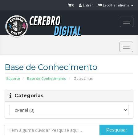
0
Entrar
Escolher idioma
Togg
navi
Togg
navi
Base de Conhecimento
Suporte
Base de Conhecimento
Guias Linux
Categorias