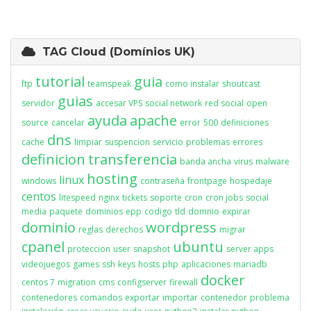
TAG Cloud (Domínios UK)
tutorial
guia
ftp
teamspeak
como instalar
shoutcast
guias
servidor
accesar VPS
social network
red social
open
ayuda
apache
source
cancelar
error
500
definiciones
dns
cache
limpiar
suspencion
servicio
problemas
errores
definicion
transferencia
banda ancha
virus
malware
hosting
linux
windows
contraseña
frontpage
hospedaje
centos
litespeed
nginx
tickets
soporte
cron
cron jobs
social
media
paquete
dominios
epp
codigo
tld
domnio
expirar
dominio
wordpress
reglas
derechos
migrar
cpanel
ubuntu
proteccion
user
snapshot
server apps
videojuegos
games
ssh
keys
hosts
php
aplicaciones
mariadb
docker
centos 7
migration
cms
configserver
firewall
contenedores
comandos
exportar
importar
contenedor
problema