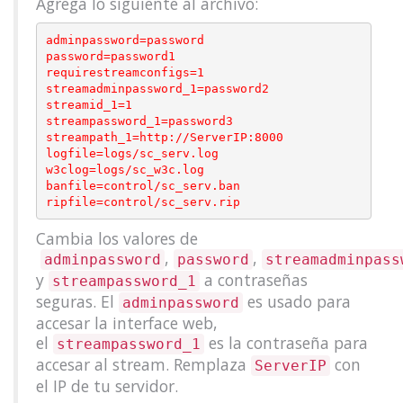
Agrega lo siguiente al archivo:
adminpassword=password

password=password1

requirestreamconfigs=1

streamadminpassword_1=password2

streamid_1=1

streampassword_1=password3

streampath_1=http://ServerIP:8000

logfile=logs/sc_serv.log

w3clog=logs/sc_w3c.log

banfile=control/sc_serv.ban

Cambia los valores de
,
,
adminpassword
password
streamadminpass
y
a contraseñas
streampassword_1
seguras. El
es usado para
adminpassword
accesar la interface web,
el
es la contraseña para
streampassword_1
accesar al stream. Remplaza
con
ServerIP
el IP de tu servidor.