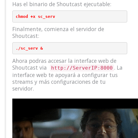
Has el binario de Shoutcast ejecutable:
Finalmente, comienza el servidor de
Shoutcast:
Ahora podras accesar la interface web de
Shoutcast via
. La
http://ServerIP:8000
interface web te apoyará a configurar tus
streams y más configuraciones de tu
servidor.