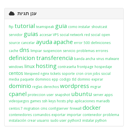
ענן תגיות
tutorial
guia
ftp
teamspeak
como instalar
shoutcast
guias
servidor
accesar VPS
social network
red social
open
ayuda
apache
source
cancelar
error
500
definiciones
dns
cache
limpiar
suspencion
servicio
problemas
errores
definicion
transferencia
banda ancha
virus
malware
hosting
linux
windows
contraseña
frontpage
hospedaje
centos
litespeed
nginx
tickets
soporte
cron
cron jobs
social
media
paquete
dominios
epp
codigo
tld
domnio
expirar
dominio
wordpress
reglas
derechos
migrar
cpanel
ubuntu
proteccion
user
snapshot
server apps
videojuegos
games
ssh
keys
hosts
php
aplicaciones
mariadb
docker
centos 7
migration
cms
configserver
firewall
contenedores
comandos
exportar
importar
contenedor
problema
instalación
crear usuario
sudo user
python3
instalar python