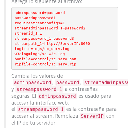
Agrega lo siguiente al archivo:
adminpassword=password

password=password1

requirestreamconfigs=1

streamadminpassword_1=password2

streamid_1=1

streampassword_1=password3

streampath_1=http://ServerIP:8000

logfile=logs/sc_serv.log

w3clog=logs/sc_w3c.log

banfile=control/sc_serv.ban

Cambia los valores de
,
,
adminpassword
password
streamadminpass
y
a contraseñas
streampassword_1
seguras. El
es usado para
adminpassword
accesar la interface web,
el
es la contraseña para
streampassword_1
accesar al stream. Remplaza
con
ServerIP
el IP de tu servidor.