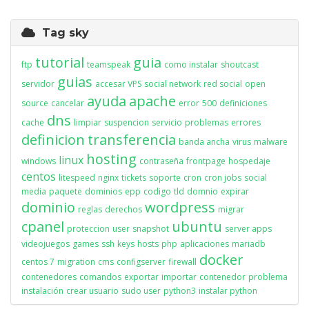
Tag sky
tutorial
guia
ftp
teamspeak
como instalar
shoutcast
guias
servidor
accesar VPS
social network
red social
open
ayuda
apache
source
cancelar
error
500
definiciones
dns
cache
limpiar
suspencion
servicio
problemas
errores
definicion
transferencia
banda ancha
virus
malware
hosting
linux
windows
contraseña
frontpage
hospedaje
centos
litespeed
nginx
tickets
soporte
cron
cron jobs
social
media
paquete
dominios
epp
codigo
tld
domnio
expirar
dominio
wordpress
reglas
derechos
migrar
cpanel
ubuntu
proteccion
user
snapshot
server apps
videojuegos
games
ssh
keys
hosts
php
aplicaciones
mariadb
docker
centos 7
migration
cms
configserver
firewall
contenedores
comandos
exportar
importar
contenedor
problema
instalación
crear usuario
sudo user
python3
instalar python