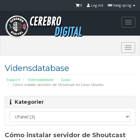
0
Log ind
Vælg sprog
Togg
navi
Togg
navi
Vidensdatabase
Support
Vidensdatabase
Guias
Cómo instalar servidor de Shoutcast en Linux Ubuntu
Kategorier
Cómo instalar servidor de Shoutcast