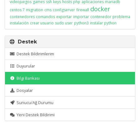
videojuegos
games
ssh
keys
hosts
php
aplicaciones
mariadb
docker
centos 7
migration
cms
configserver
firewall
contenedores
comandos
exportar
importar
contenedor
problema
instalación
crear usuario
sudo user
python3
instalar python
Destek
Destek Bildirimlerim
Duyurular
Bilgi Bankası
Dosyalar
Sunucu/Ağ Durumu
Yeni Destek Bildirimi