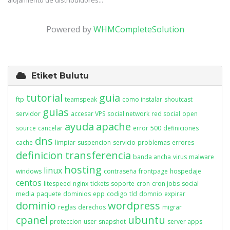
alojamiento de distribuidores...
Powered by
WHMCompleteSolution
Etiket Bulutu
tutorial
guia
ftp
teamspeak
como instalar
shoutcast
guias
servidor
accesar VPS
social network
red social
open
ayuda
apache
source
cancelar
error
500
definiciones
dns
cache
limpiar
suspencion
servicio
problemas
errores
definicion
transferencia
banda ancha
virus
malware
hosting
linux
windows
contraseña
frontpage
hospedaje
centos
litespeed
nginx
tickets
soporte
cron
cron jobs
social
media
paquete
dominios
epp
codigo
tld
domnio
expirar
dominio
wordpress
reglas
derechos
migrar
cpanel
ubuntu
proteccion
user
snapshot
server apps