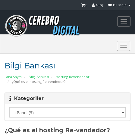
0
Giriş
Dil seçin
Togg
navi
Togg
navi
Bilgi Bankası
Ana Sayfa
Bilgi Bankası
Hosting Revendedor
¿Qué es el hosting Re-vendedor?
Kategoriler
¿Qué es el hosting Re-vendedor?