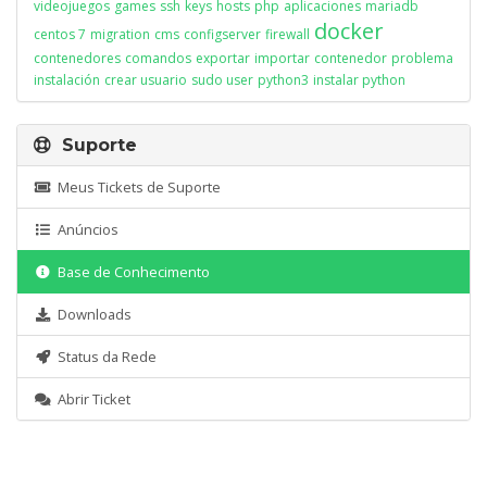
videojuegos
games
ssh
keys
hosts
php
aplicaciones
mariadb
docker
centos 7
migration
cms
configserver
firewall
contenedores
comandos
exportar
importar
contenedor
problema
instalación
crear usuario
sudo user
python3
instalar python
Suporte
Meus Tickets de Suporte
Anúncios
Base de Conhecimento
Downloads
Status da Rede
Abrir Ticket