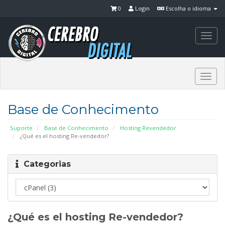
0
Login
Escolha o idioma
Togg
navi
Togg
navi
Base de Conhecimento
Suporte
Base de Conhecimento
Hosting Revendedor
¿Qué es el hosting Re-vendedor?
Categorias
¿Qué es el hosting Re-vendedor?