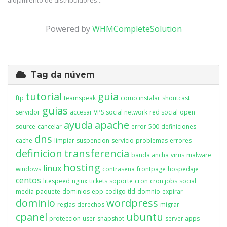
alojamiento de distribuidores...
Powered by
WHMCompleteSolution
Tag da núvem
tutorial
guia
ftp
teamspeak
como instalar
shoutcast
guias
servidor
accesar VPS
social network
red social
open
ayuda
apache
source
cancelar
error
500
definiciones
dns
cache
limpiar
suspencion
servicio
problemas
errores
definicion
transferencia
banda ancha
virus
malware
hosting
linux
windows
contraseña
frontpage
hospedaje
centos
litespeed
nginx
tickets
soporte
cron
cron jobs
social
media
paquete
dominios
epp
codigo
tld
domnio
expirar
dominio
wordpress
reglas
derechos
migrar
cpanel
ubuntu
proteccion
user
snapshot
server apps