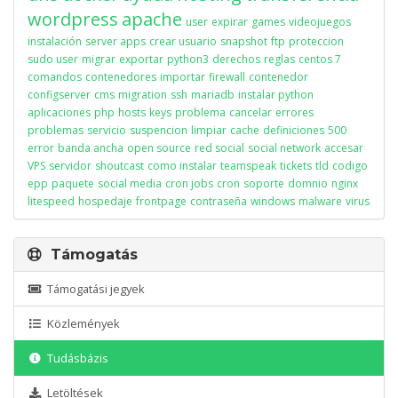
wordpress
apache
user
expirar
games
videojuegos
instalación
server apps
crear usuario
snapshot
ftp
proteccion
sudo user
migrar
exportar
python3
derechos
reglas
centos 7
comandos
contenedores
importar
firewall
contenedor
configserver
cms
migration
ssh
mariadb
instalar python
aplicaciones
php
hosts
keys
problema
cancelar
errores
problemas
servicio
suspencion
limpiar
cache
definiciones
500
error
banda ancha
open source
red social
social network
accesar
VPS
servidor
shoutcast
como instalar
teamspeak
tickets
tld
codigo
epp
paquete
social media
cron jobs
cron
soporte
domnio
nginx
litespeed
hospedaje
frontpage
contraseña
windows
malware
virus
Támogatás
Támogatási jegyek
Közlemények
Tudásbázis
Letöltések