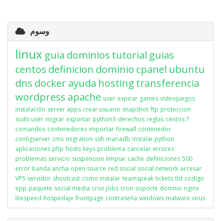
وسوم
linux
guia
dominios
tutorial
guias
centos
definicion
dominio
cpanel
ubuntu
dns
docker
ayuda
hosting
transferencia
wordpress
apache
user
expirar
games
videojuegos
instalación
server apps
crear usuario
snapshot
ftp
proteccion
sudo user
migrar
exportar
python3
derechos
reglas
centos 7
comandos
contenedores
importar
firewall
contenedor
configserver
cms
migration
ssh
mariadb
instalar python
aplicaciones
php
hosts
keys
problema
cancelar
errores
problemas
servicio
suspencion
limpiar
cache
definiciones
500
error
banda ancha
open source
red social
social network
accesar
VPS
servidor
shoutcast
como instalar
teamspeak
tickets
tld
codigo
epp
paquete
social media
cron jobs
cron
soporte
domnio
nginx
litespeed
hospedaje
frontpage
contraseña
windows
malware
virus