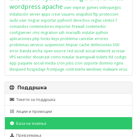
wordpress
apache
user
expirar
games
videojuegos
instalación
server apps
crear usuario
snapshot
ftp
proteccion
sudo user
migrar
exportar
python3
derechos
reglas
centos 7
comandos
contenedores
importar
firewall
contenedor
configserver
cms
migration
ssh
mariadb
instalar python
aplicaciones
php
hosts
keys
problema
cancelar
errores
problemas
servicio
suspencion
limpiar
cache
definiciones
500
error
banda ancha
open source
red social
social network
accesar
VPS
servidor
shoutcast
como instalar
teamspeak
tickets
tld
codigo
epp
paquete
social media
cron jobs
cron
soporte
domnio
nginx
litespeed
hospedaje
frontpage
contraseña
windows
malware
virus
Поддршка
Тикети за поддршка
Акции и промоции
База на знаења
Превземања