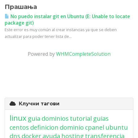
Прашања
No puedo instalar git en Ubuntu (E: Unable to locate
package git)
Este error es muy común al crear instancias ya que se deben
actualizar para poder tener lista de...
Powered by
WHMCompleteSolution
Клучни тагови
linux
guia
dominios
tutorial
guias
centos
definicion
dominio
cpanel
ubuntu
dns
docker
ayuda
hosting
transferencia