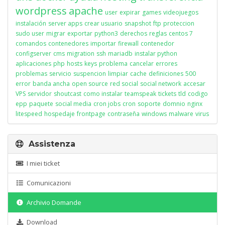
wordpress
apache
user
expirar
games
videojuegos
instalación
server apps
crear usuario
snapshot
ftp
proteccion
sudo user
migrar
exportar
python3
derechos
reglas
centos 7
comandos
contenedores
importar
firewall
contenedor
configserver
cms
migration
ssh
mariadb
instalar python
aplicaciones
php
hosts
keys
problema
cancelar
errores
problemas
servicio
suspencion
limpiar
cache
definiciones
500
error
banda ancha
open source
red social
social network
accesar
VPS
servidor
shoutcast
como instalar
teamspeak
tickets
tld
codigo
epp
paquete
social media
cron jobs
cron
soporte
domnio
nginx
litespeed
hospedaje
frontpage
contraseña
windows
malware
virus
Assistenza
I miei ticket
Comunicazioni
Archivio Domande
Download