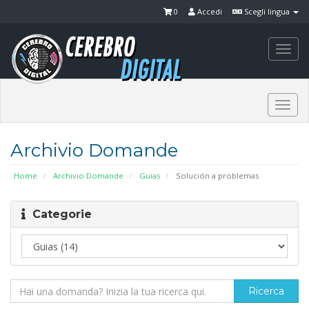
0
Accedi
Scegli lingua
Togg
navi
Togg
navi
Archivio Domande
Home
Archivio Domande
Guias
Solución a problemas
Categorie