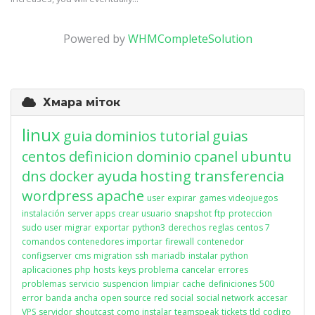
Powered by
WHMCompleteSolution
Хмара міток
linux
guia
dominios
tutorial
guias
centos
definicion
dominio
cpanel
ubuntu
dns
docker
ayuda
hosting
transferencia
wordpress
apache
user
expirar
games
videojuegos
instalación
server apps
crear usuario
snapshot
ftp
proteccion
sudo user
migrar
exportar
python3
derechos
reglas
centos 7
comandos
contenedores
importar
firewall
contenedor
configserver
cms
migration
ssh
mariadb
instalar python
aplicaciones
php
hosts
keys
problema
cancelar
errores
problemas
servicio
suspencion
limpiar
cache
definiciones
500
error
banda ancha
open source
red social
social network
accesar
VPS
servidor
shoutcast
como instalar
teamspeak
tickets
tld
codigo