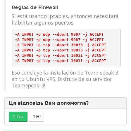
Reglas de Firewall
Si está usando iptables, entonces necesitará
habilitar algunos puertos.
-A INPUT -p udp --dport 9987 -j ACCEPT

-A INPUT -p udp --sport 9987 -j ACCEPT

-A INPUT -p tcp --dport 30033 -j ACCEPT

-A INPUT -p tcp --sport 30033 -j ACCEPT

-A INPUT -p tcp --dport 10011 -j ACCEPT

Eso concluye la instalación de Team speak 3
en tu Ubuntu VPS. Disfrute de su servidor
Teamspeak-3!
Ця відповідь Вам допомогла?
Так
Ні