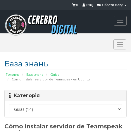
0
Вхід
Обрати мову
Togg
navi
Togg
navi
База знань
Головна
База знань
Guias
Cómo instalar servidor de Teamspeak en Ubuntu
Категорія
Cómo instalar servidor de Teamspeak