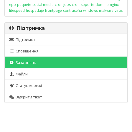
epp
paquete
social media
cron jobs
cron
soporte
domnio
nginx
litespeed
hospedaje
frontpage
contraseña
windows
malware
virus
Підтримка
Підтримка
Сповіщення
База знань
Файли
Статус мережі
Відкрити тікет