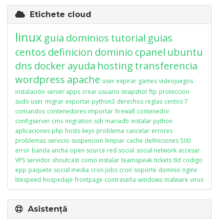
Etichete cloud
linux
guia
dominios
tutorial
guias
centos
definicion
dominio
cpanel
ubuntu
dns
docker
ayuda
hosting
transferencia
wordpress
apache
user
expirar
games
videojuegos
instalación
server apps
crear usuario
snapshot
ftp
proteccion
sudo user
migrar
exportar
python3
derechos
reglas
centos 7
comandos
contenedores
importar
firewall
contenedor
configserver
cms
migration
ssh
mariadb
instalar python
aplicaciones
php
hosts
keys
problema
cancelar
errores
problemas
servicio
suspencion
limpiar
cache
definiciones
500
error
banda ancha
open source
red social
social network
accesar
VPS
servidor
shoutcast
como instalar
teamspeak
tickets
tld
codigo
epp
paquete
social media
cron jobs
cron
soporte
domnio
nginx
litespeed
hospedaje
frontpage
contraseña
windows
malware
virus
Asistență