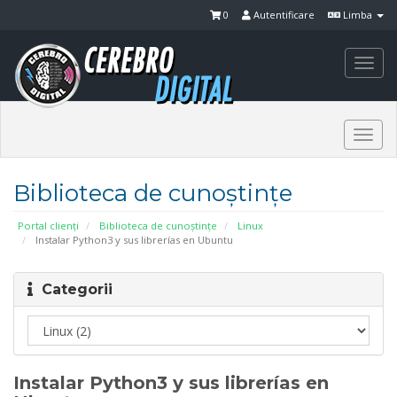
0
Autentificare
Limba
Togg
navi
Togg
navi
Biblioteca de cunoștințe
Portal clienți
Biblioteca de cunoștințe
Linux
Instalar Python3 y sus librerías en Ubuntu
Categorii
Instalar Python3 y sus librerías en