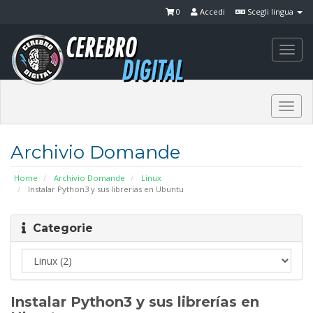
0
Accedi
Scegli lingua
Togg
navi
Togg
navi
Archivio Domande
Home
Archivio Domande
Linux
Instalar Python3 y sus librerías en Ubuntu
Categorie
Instalar Python3 y sus librerías en