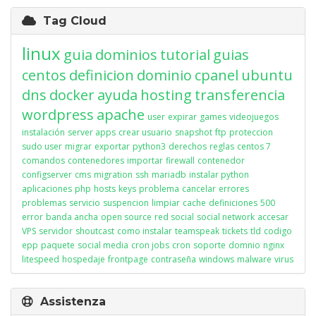
Tag Cloud
linux
guia
dominios
tutorial
guias
centos
definicion
dominio
cpanel
ubuntu
dns
docker
ayuda
hosting
transferencia
wordpress
apache
user
expirar
games
videojuegos
instalación
server apps
crear usuario
snapshot
ftp
proteccion
sudo user
migrar
exportar
python3
derechos
reglas
centos 7
comandos
contenedores
importar
firewall
contenedor
configserver
cms
migration
ssh
mariadb
instalar python
aplicaciones
php
hosts
keys
problema
cancelar
errores
problemas
servicio
suspencion
limpiar
cache
definiciones
500
error
banda ancha
open source
red social
social network
accesar
VPS
servidor
shoutcast
como instalar
teamspeak
tickets
tld
codigo
epp
paquete
social media
cron jobs
cron
soporte
domnio
nginx
litespeed
hospedaje
frontpage
contraseña
windows
malware
virus
Assistenza