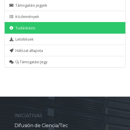
Támogatási jegyek
Közlemények
Tudásbázis
Letöltések
Hálózat állapota
Új Támogatási Jegy
INICIATIVAS
Difusión de Ciencia/Tec