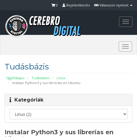
0
Bejelentkezés
Válasszon nyelvet
Togg
navi
Togg
navi
Tudásbázis
Ügyfélkapu
Tudásbázis
Linux
Instalar Python3 y sus librerías en Ubuntu
Kategóriák
Instalar Python3 y sus librerías en