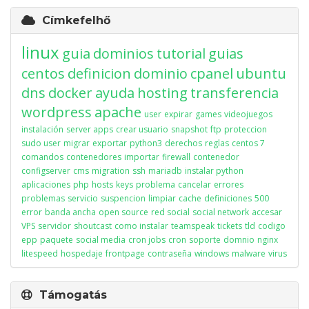
Címkefelhő
linux
guia
dominios
tutorial
guias
centos
definicion
dominio
cpanel
ubuntu
dns
docker
ayuda
hosting
transferencia
wordpress
apache
user
expirar
games
videojuegos
instalación
server apps
crear usuario
snapshot
ftp
proteccion
sudo user
migrar
exportar
python3
derechos
reglas
centos 7
comandos
contenedores
importar
firewall
contenedor
configserver
cms
migration
ssh
mariadb
instalar python
aplicaciones
php
hosts
keys
problema
cancelar
errores
problemas
servicio
suspencion
limpiar
cache
definiciones
500
error
banda ancha
open source
red social
social network
accesar
VPS
servidor
shoutcast
como instalar
teamspeak
tickets
tld
codigo
epp
paquete
social media
cron jobs
cron
soporte
domnio
nginx
litespeed
hospedaje
frontpage
contraseña
windows
malware
virus
Támogatás