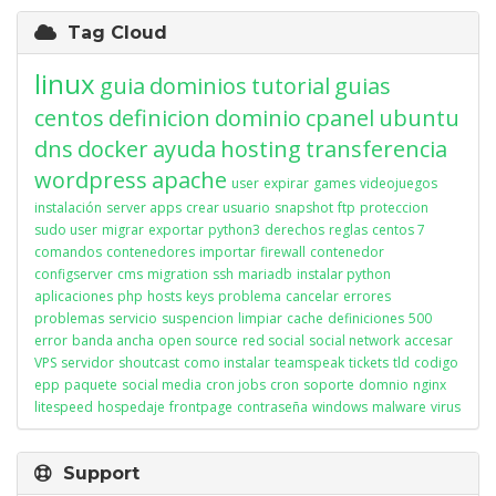
Tag Cloud
linux
guia
dominios
tutorial
guias
centos
definicion
dominio
cpanel
ubuntu
dns
docker
ayuda
hosting
transferencia
wordpress
apache
user
expirar
games
videojuegos
instalación
server apps
crear usuario
snapshot
ftp
proteccion
sudo user
migrar
exportar
python3
derechos
reglas
centos 7
comandos
contenedores
importar
firewall
contenedor
configserver
cms
migration
ssh
mariadb
instalar python
aplicaciones
php
hosts
keys
problema
cancelar
errores
problemas
servicio
suspencion
limpiar
cache
definiciones
500
error
banda ancha
open source
red social
social network
accesar
VPS
servidor
shoutcast
como instalar
teamspeak
tickets
tld
codigo
epp
paquete
social media
cron jobs
cron
soporte
domnio
nginx
litespeed
hospedaje
frontpage
contraseña
windows
malware
virus
Support