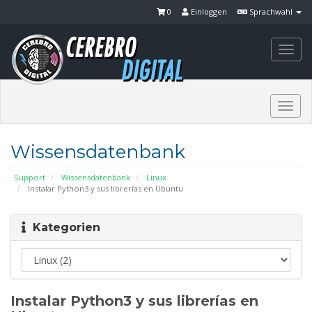
0
Einloggen
Sprachwahl
Togg
navi
Togg
navi
Wissensdatenbank
Support
Wissensdatenbank
Linux
Instalar Python3 y sus librerías en Ubuntu
Kategorien
Instalar Python3 y sus librerías en