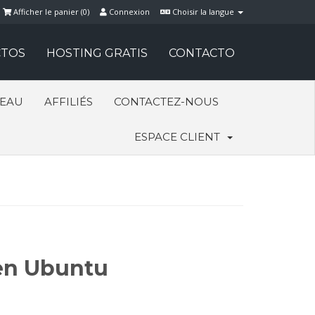
Afficher le panier (
0
)
Connexion
Choisir la langue
TOS
HOSTING GRATIS
CONTACTO
SEAU
AFFILIÉS
CONTACTEZ-NOUS
ESPACE CLIENT
 en Ubuntu