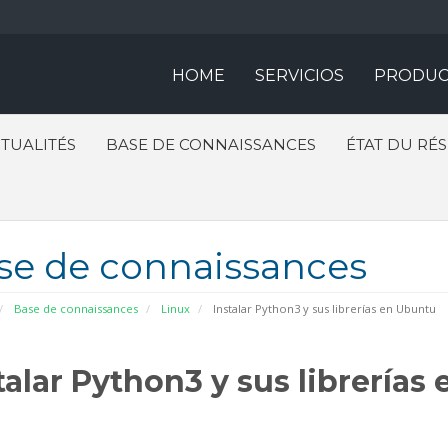
HOME
SERVICIOS
PRODUC
TUALITÉS
BASE DE CONNAISSANCES
ÉTAT DU RÉ
se de connaissances
Base de connaissances
Linux
Instalar Python3 y sus librerías en Ubuntu
talar Python3 y sus librerías