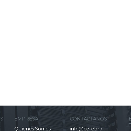
ES
EMPRESA
CONTACTANOS
T
L
Quienes Somos
info@cerebro-