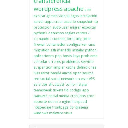
transferencia
wordpress
apache
user
expirar
games
videojuegos
instalación
server apps
crear usuario
snapshot
ftp
proteccion
sudo user
migrar
exportar
python3
derechos
reglas
centos 7
comandos
contenedores
importar
firewall
contenedor
configserver
cms
migration
ssh
mariadb
instalar python
aplicaciones
php
hosts
keys
problema
cancelar
errores
problemas
servicio
suspencion
limpiar
cache
definiciones
500
error
banda ancha
open source
red social
social network
accesar VPS
servidor
shoutcast
como instalar
teamspeak
tickets
tld
codigo
epp
paquete
social media
cron jobs
cron
soporte
domnio
nginx
litespeed
hospedaje
frontpage
contraseña
windows
malware
virus