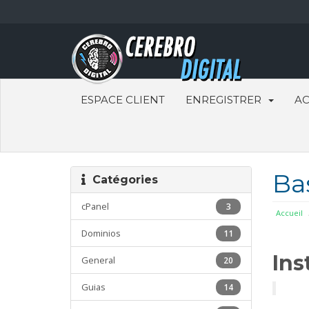
ESPACE CLIENT
ENREGISTRER
AC
Ba
Catégories
cPanel
3
Accueil
Dominios
11
Ins
General
20
Guias
14