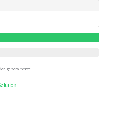
e
or, generalmente...
olution