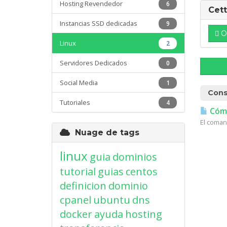
Hosting Revendedor
6
Cett
Instancias SSD dedicadas
9
O
Linux
2
Servidores Dedicados
0
Social Media
1
Cons
Tutoriales
4
Cómo
El coman
Nuage de tags
linux
guia
dominios
tutorial
guias
centos
definicion
dominio
cpanel
ubuntu
dns
docker
ayuda
hosting