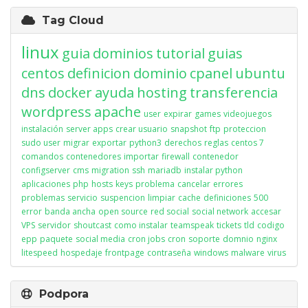
Tag Cloud
linux
guia
dominios
tutorial
guias
centos
definicion
dominio
cpanel
ubuntu
dns
docker
ayuda
hosting
transferencia
wordpress
apache
user
expirar
games
videojuegos
instalación
server apps
crear usuario
snapshot
ftp
proteccion
sudo user
migrar
exportar
python3
derechos
reglas
centos 7
comandos
contenedores
importar
firewall
contenedor
configserver
cms
migration
ssh
mariadb
instalar python
aplicaciones
php
hosts
keys
problema
cancelar
errores
problemas
servicio
suspencion
limpiar
cache
definiciones
500
error
banda ancha
open source
red social
social network
accesar
VPS
servidor
shoutcast
como instalar
teamspeak
tickets
tld
codigo
epp
paquete
social media
cron jobs
cron
soporte
domnio
nginx
litespeed
hospedaje
frontpage
contraseña
windows
malware
virus
Podpora