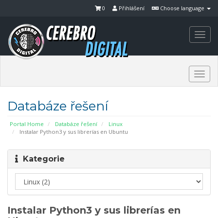
0
Přihlášení
Choose language
Togg
navi
Togg
navi
Databáze řešení
Portal Home
Databáze řešení
Linux
Instalar Python3 y sus librerías en Ubuntu
Kategorie
Instalar Python3 y sus librerías en