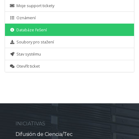
Moje support tickety
Oznámení
Databáze řešení
Soubory pro stažení
Stav systému
Otevřít ticket
INICIATIVAS
Difusión de Ciencia/Tec