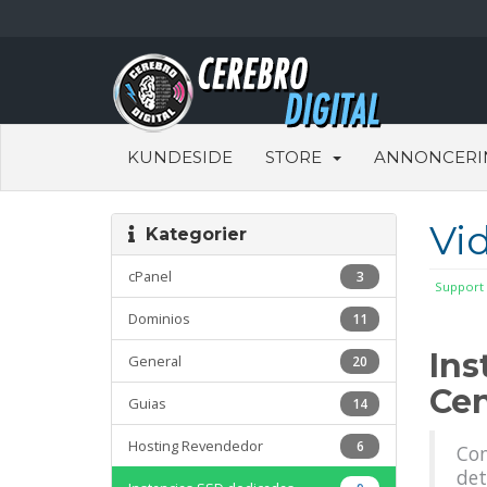
KUNDESIDE
STORE
ANNONCERI
Vi
Kategorier
cPanel
3
Support
Dominios
11
Ins
General
20
Ce
Guias
14
Hosting Revendedor
6
Con
det