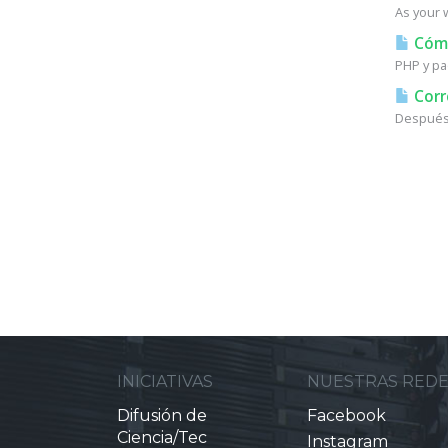
As your w
Cómo 
PHP y pa
Corr
Después 
INICIATIVAS
NUESTRAS RED
Difusión de
Facebook
Ciencia/Tec
Instagram