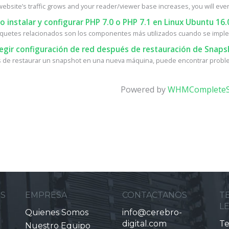
ebsite’s traffic grows and your reader/viewer base increases, you will event
instalar y configurar PHP 7.0 o PHP 7.1 en Linux Ubuntu 16.
quetes relacionados son los componentes más utilizados cuando se implem
egir configuración de red después de restauración de Snaps
de restaurar un snapshot en una nueva máquina, puede encontrar proble
Powered by
WHMCompleteS
ES
EMPRESA
CONTACTANOS
T
L
Quienes Somos
info@cerebro-
digital.com
Te
Nuestro Equipo