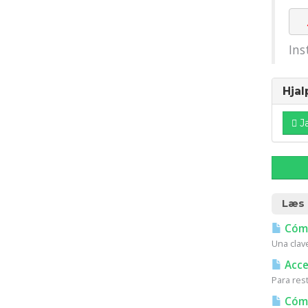
Ins
Hjal
J
Læs 
Cómo
Una clav
Acces
Para res
Cómo