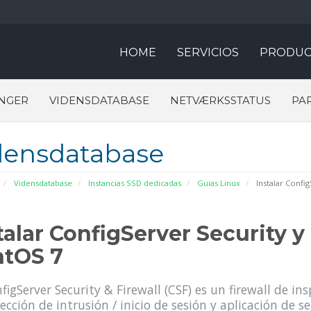
HOME
SERVICIOS
PRODUC
NGER
VIDENSDATABASE
NETVÆRKSSTATUS
PA
densdatabase
Vidensdatabase
Instancias SSD dedicadas
Guias Linux
Instalar Config
talar ConfigServer Security y
ntOS 7
figServer Security & Firewall (CSF) es un firewall de in
ección de intrusión / inicio de sesión y aplicación de 