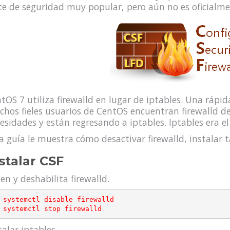
te de seguridad muy popular, pero aún no es oficialm
tOS 7 utiliza firewalld en lugar de iptables. Una ráp
hos fieles usuarios de CentOS encuentran firewalld 
esidades y están regresando a iptables. Iptables era el
a guía le muestra cómo desactivar firewalld, instalar 
stalar CSF
en y deshabilita firewalld.
rewalld

talar iptables.