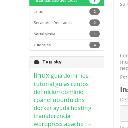
Instancias SSD dedicadas
9
sui
Linux
2
Servidores Dedicados
0
Social Media
1
Tutoriales
4
Cen
muc
Tag sky
nec
linux
guia
dominios
Est
tutorial
guias
centos
In
definicion
dominio
cpanel
ubuntu
dns
Det
docker
ayuda
hosting
   systemctl disable fi
transferencia
wordpress
apache
user
Ins