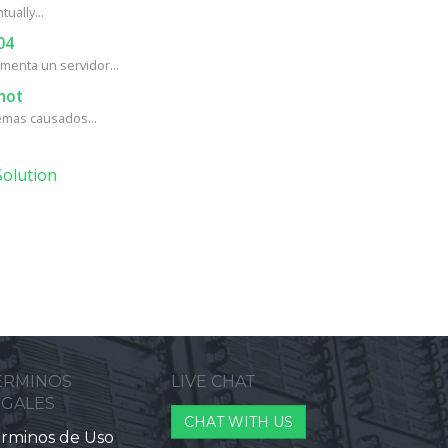
ually...
04
enta un servidor...
hot
mas causados...
olution
ERMINOS
LIVE CHAT
EGALES
CHAT WITH US
rminos de Uso