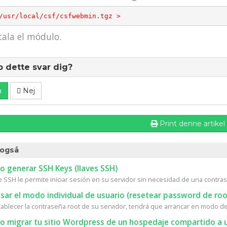
  /usr/local/csf/csfwebmin.tgz >
tala el módulo.
p dette svar dig?
a
Nej
Print denne artikel
også
 generar SSH Keys (llaves SSH)
e SSH le permite iniciar sesión en su servidor sin necesidad de una contrase
ar el modo individual de usuario (resetear password de roo
tablecer la contraseña root de su servidor, tendrá que arrancar en modo de 
 migrar tu sitio Wordpress de un hospedaje compartido a u