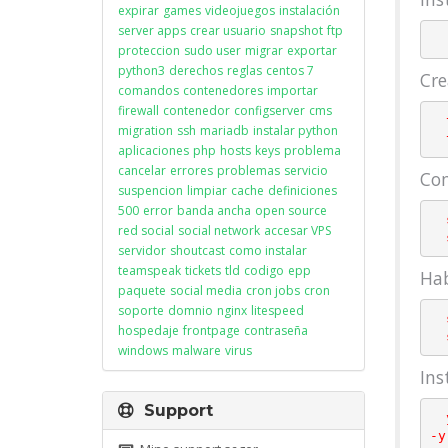
expirar
games
videojuegos
instalación
server apps
crear usuario
snapshot
ftp
proteccion
sudo user
migrar
exportar
python3
derechos
reglas
centos 7
Cre
comandos
contenedores
importar
firewall
contenedor
configserver
cms
  touch /etc/sysconfig/iptables

migration
ssh
mariadb
instalar python
aplicaciones
php
hosts
keys
problema
cancelar
errores
problemas
servicio
Com
suspencion
limpiar
cache
definiciones
500
error
banda ancha
open source
  systemctl start iptables

red social
social network
accesar VPS
servidor
shoutcast
como instalar
teamspeak
tickets
tld
codigo
epp
Hab
paquete
social media
cron jobs
cron
soporte
domnio
nginx
litespeed
  systemctl enable iptables

hospedaje
frontpage
contraseña
windows
malware
virus
Ins
Support
  yum -y install wget perl unzip net-tools perl-libwww-perl perl-LWP-Protocol-https perl-GDGraph 