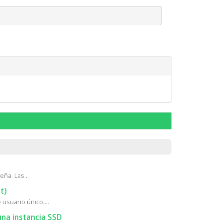
ña. Las...
t)
usuario único....
na instancia SSD