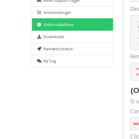
Mine support sager
Des
Annonceringer
  cd /opt

Vidensdatabase
  wget https://download.configserver.com/csf.tgz

  tar -xzf csf.tgz

Downloads
  cd csf

Netværksstatus
Rem
Ny Sag
 rm -rf /opt/csf

 
(O
Si 
Con
Cli