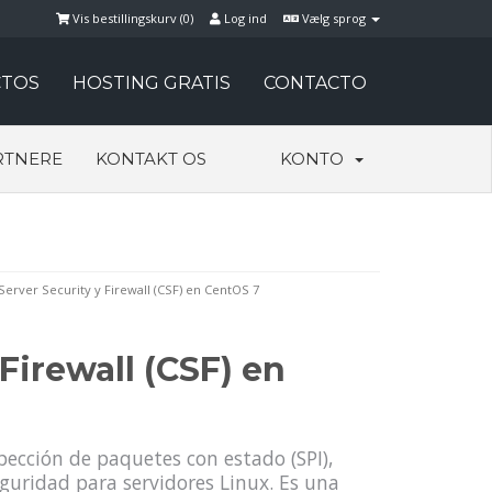
Vis bestillingskurv (
0
)
Log ind
Vælg sprog
TOS
HOSTING GRATIS
CONTACTO
RTNERE
KONTAKT OS
KONTO
Server Security y Firewall (CSF) en CentOS 7
 Firewall (CSF) en
spección de paquetes con estado (SPI),
seguridad para servidores Linux. Es una