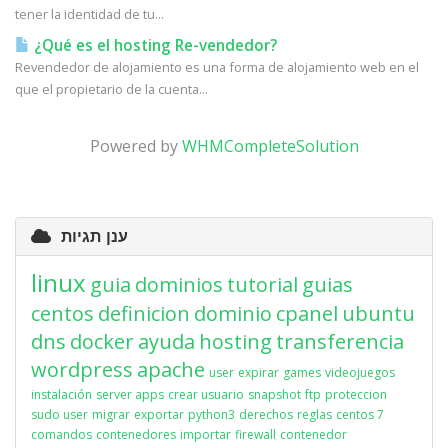
tener la identidad de tu...
¿Qué es el hosting Re-vendedor?
Revendedor de alojamiento es una forma de alojamiento web en el
que el propietario de la cuenta...
Powered by
WHMCompleteSolution
ענן תגיות
linux
guia
dominios
tutorial
guias
centos
definicion
dominio
cpanel
ubuntu
dns
docker
ayuda
hosting
transferencia
wordpress
apache
user
expirar
games
videojuegos
instalación
server apps
crear usuario
snapshot
ftp
proteccion
sudo user
migrar
exportar
python3
derechos
reglas
centos 7
comandos
contenedores
importar
firewall
contenedor