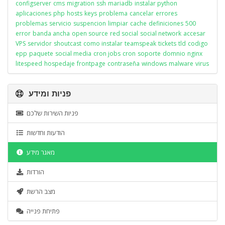
configserver
cms
migration
ssh
mariadb
instalar python
aplicaciones
php
hosts
keys
problema
cancelar
errores
problemas
servicio
suspencion
limpiar
cache
definiciones
500
error
banda ancha
open source
red social
social network
accesar
VPS
servidor
shoutcast
como instalar
teamspeak
tickets
tld
codigo
epp
paquete
social media
cron jobs
cron
soporte
domnio
nginx
litespeed
hospedaje
frontpage
contraseña
windows
malware
virus
פניות ומידע
פניות השירות שלכם
הודעות וחדשות
מאגר מידע
הורדות
מצב הרשת
פתיחת פנייה