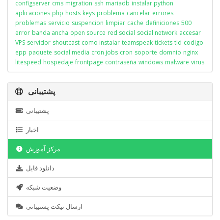
configserver
cms
migration
ssh
mariadb
instalar python
aplicaciones
php
hosts
keys
problema
cancelar
errores
problemas
servicio
suspencion
limpiar
cache
definiciones
500
error
banda ancha
open source
red social
social network
accesar
VPS
servidor
shoutcast
como instalar
teamspeak
tickets
tld
codigo
epp
paquete
social media
cron jobs
cron
soporte
domnio
nginx
litespeed
hospedaje
frontpage
contraseña
windows
malware
virus
پشتیبانی
پشتیبانی
اخبار
مرکز آموزش
دانلود فایل
وضعیت شبکه
ارسال تیکت پشتیبانی