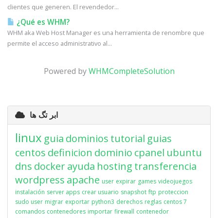
clientes que generen. El revendedor...
¿Qué es WHM?
WHM aka Web Host Manager es una herramienta de renombre que
permite el acceso administrativo al...
Powered by
WHMCompleteSolution
ابر تگ ها
linux
guia
dominios
tutorial
guias
centos
definicion
dominio
cpanel
ubuntu
dns
docker
ayuda
hosting
transferencia
wordpress
apache
user
expirar
games
videojuegos
instalación
server apps
crear usuario
snapshot
ftp
proteccion
sudo user
migrar
exportar
python3
derechos
reglas
centos 7
comandos
contenedores
importar
firewall
contenedor